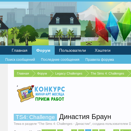
Главная
Форум
Пользователи
Хэштеги
Поиск сообщений
Последние сообщения
Правила форума
Главная
Форум
Legacy Challenges
The Sims 4: Challenges
Династия Браун
TS4: Challenge
Тема в разделе "
The Sims 4: Challenges - Династии
", создана пользователем
D