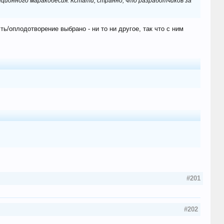
иционного маракобесия. Кстати, странно, что разработчиков за
ь/оплодотворение выбрано - ни то ни другое, так что с ним
#201
#202