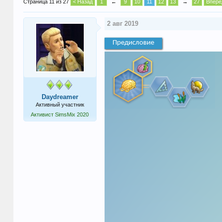
Страница 11 из 27
< Назад
1
←
9
10
11
12
13
→
27
Вперё
2 авг 2019
Предисловие
Daydreamer
Активный участник
Активист SimsMix 2020