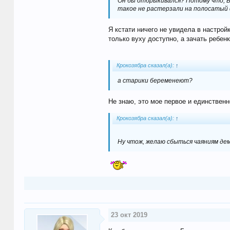
Он бы отбрыкивался? Потому что, Б
такое не растерзали на полосатый 
Я кстати ничего не увидела в настрой
только вуху доступно, а зачать ребенк
Крокозябра сказал(а):
↑
а старики беременеют?
Не знаю, это мое первое и единственн
Крокозябра сказал(а):
↑
Ну чтож, желаю сбыться чаяниям де
23 окт 2019