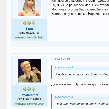
Как быстро старость к Билли подошла!
Эх, я бы не решилась малышей отселят
Моргина этого мы быстро влюбили в себ
Наследник у вас, прямо Нарцисс, как 
Lora
Sims-модератор
Активист SimsMix 2021
23 окт 2019
Lora сказал(а):
↑
Как быстро старость к Билли подошл
Да вот как-то .. Ну он тоже долго жен
Daydreamer
Lora сказал(а):
↑
Активный участник
Активист SimsMix 2020
Не знала, что от него нельзя детей 