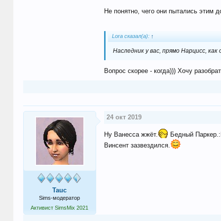
Не понятно, чего они пытались этим д
Lora сказал(а):
↑
Наследник у вас, прямо Нарцисс, как
Вопрос скорее - когда))) Хочу разобр
24 окт 2019
Ну Ванесса жжёт.
Бедный Паркер.:
Винсент зазвездился.
Tauc
Sims-модератор
Активист SimsMix 2021