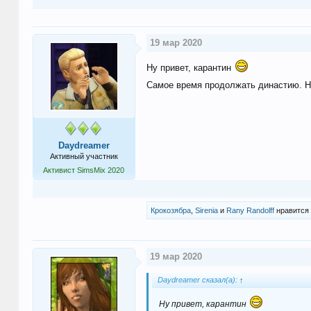
19 мар 2020
Ну привет, карантин
Самое время продолжать династию. Н
Daydreamer
Активный участник
Активист SimsMix 2020
Крокозябра
,
Sirenia
и
Rany Randolff
нравится 
19 мар 2020
Daydreamer сказал(а):
↑
Ну привет, карантин