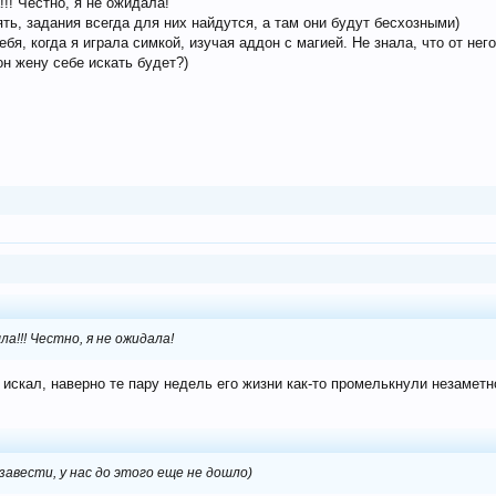
!! Честно, я не ожидала!
ь, задания всегда для них найдутся, а там они будут бесхозными)
я, когда я играла симкой, изучая аддон с магией. Не знала, что от него
он жену себе искать будет?)
а!!! Честно, я не ожидала!
у искал, наверно те пару недель его жизни как-то промелькнули незаметн
завести, у нас до этого еще не дошло)