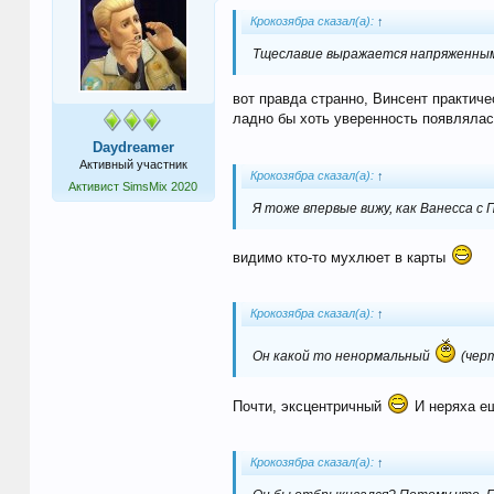
Крокозябра сказал(а):
↑
Тщеславие выражается напряженным
вот правда странно, Винсент практиче
ладно бы хоть уверенность появлялась.
Daydreamer
Активный участник
Крокозябра сказал(а):
↑
Активист SimsMix 2020
Я тоже впервые вижу, как Ванесса с
видимо кто-то мухлюет в карты
Крокозябра сказал(а):
↑
Он какой то ненормальный
(чер
Почти, эксцентричный
И неряха ещ
Крокозябра сказал(а):
↑