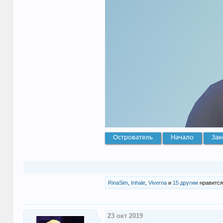
Острователь
Начало
Зак
RinaSim
,
Inhale
,
Viverna
и
15 другим
нравится
23 окт 2019