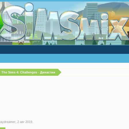
The Sims 4: Challenges - Династии
aydreamer
,
2 авг 2019
.