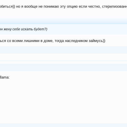
обиться)) но я вообще не понимаю эту опцию если честно, стерилизован
 он жену себе искать будет?)
аться со всеми лишними в доме, тогда наследником займусь))
llama: