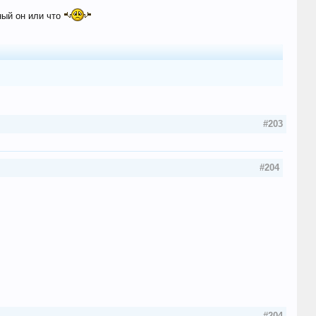
ный он или что
#203
#204
#204