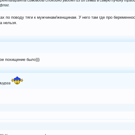
рента/Бранта симоводы спокойно уводят из их семьи в самую пучину трад
флаг.
ках по поводу тяги к мужчинам/женщинам. У него там где про беременност
а нельзя.
ое похищение было)))
миурга