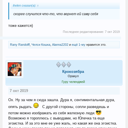
ihelen сказал(а):
↑
скорее случится что-то, что вернет ей саму себя
тоже кажется)
Последнее редактирование:
7 окт 2019
Rany Randolff
,
Челси Кошка
,
Alanna2202
и
ещё 1-му
нравится это.
Крокозябра
Оракул
Гуру челенджей
7 окт 2019
Ох. Ну за чем я сюда зашла. Дура я, сентиментальная дура,
опять рыдать.
С другой стороны, сопли разведешь и
потом можно изображать из себя железную леди.
Возможно я тороплюсь с выводами, но Юлечка та еще
эгоистка. И за это мне ее уже жаль, но какая же она эгоистка.