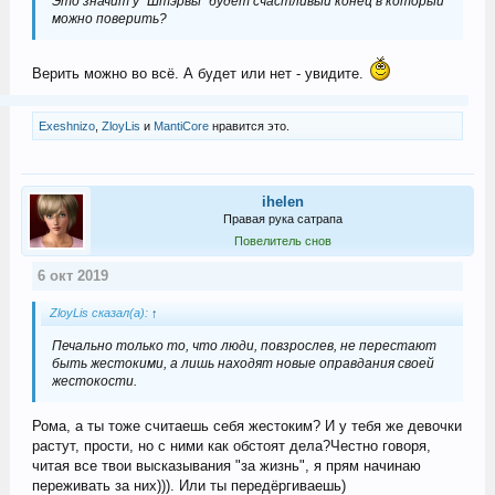
Это значит у "Штэрвы" будет счастливый конец в который
можно поверить?
Верить можно во всё. А будет или нет - увидите.
Exeshnizo
,
ZloyLis
и
MantiCore
нравится это.
ihelen
Правая рука сатрапа
Повелитель снов
6 окт 2019
ZloyLis сказал(а):
↑
Печально только то, что люди, повзрослев, не перестают
быть жестокими, а лишь находят новые оправдания своей
жестокости.
Рома, а ты тоже считаешь себя жестоким? И у тебя же девочки
растут, прости, но с ними как обстоят дела?Честно говоря,
читая все твои высказывания "за жизнь", я прям начинаю
переживать за них))). Или ты передёргиваешь)