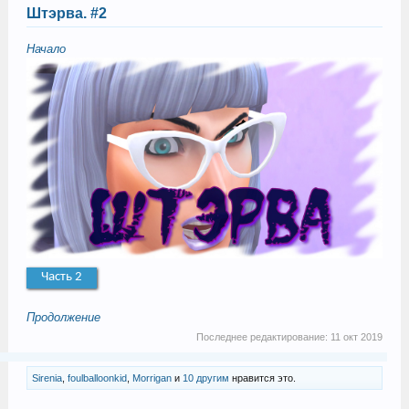
Штэрва. #2
Начало
Часть 2
Продолжение
Последнее редактирование:
11 окт 2019
Sirenia
,
foulballoonkid
,
Morrigan
и
10 другим
нравится это.