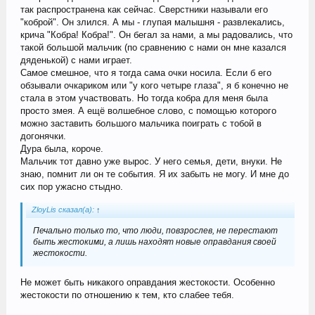
так распространена как сейчас. Сверстники называли его
"коброй". Он злился. А мы - глупая малышня - развлекались,
крича "Кобра! Кобра!". Он бегал за нами, а мы радовались, что
такой большой мальчик (по сравнению с нами он мне казался
дяденькой) с нами играет.
Самое смешное, что я тогда сама очки носила. Если б его
обзывали очкариком или "у кого четыре глаза", я б конечно не
стала в этом участвовать. Но тогда кобра для меня была
просто змея. А ещё волшебное слово, с помощью которого
можно заставить большого мальчика поиграть с тобой в
догонячки.
Дура была, короче.
Мальчик тот давно уже вырос. У него семья, дети, внуки. Не
знаю, помнит ли он те события. Я их забыть не могу. И мне до
сих пор ужасно стыдно.
ZloyLis сказал(а):
↑
Печально только то, что люди, повзрослев, не перестают
быть жестокими, а лишь находят новые оправдания своей
жестокости.
Не может быть никакого оправдания жестокости. Особенно
жестокости по отношению к тем, кто слабее тебя.