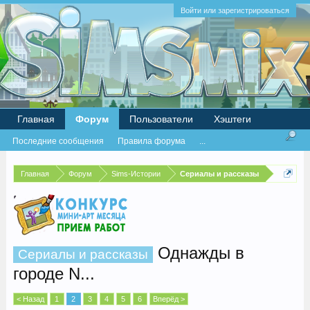
Войти или зарегистрироваться
Главная
Форум
Пользователи
Хэштеги
Последние сообщения
Правила форума
...
Главная
Форум
Sims-Истории
Сериалы и рассказы
Однажды в
Сериалы и рассказы
городе N...
< Назад
1
2
3
4
5
6
Вперёд >