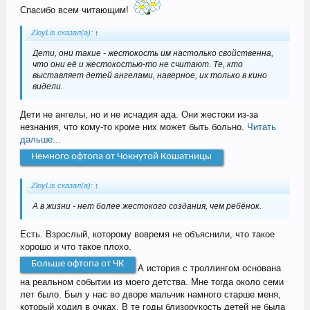
Спасибо всем читающим!
ZloyLis сказал(а):
↑
Дети, они такие - жестокость им настолько свойственна,
что они её и жестокостью-то не считают. Те, кто
выставляет детей ангелами, наверное, их только в кино
видели.
Дети не ангелы, но и не исчадия ада. Они жестоки из-за
незнания, что кому-то кроме них может быть больно.
Читать
дальше...
Немного офтопа от Чокнутой Кошатницы
ZloyLis сказал(а):
↑
А в жизни - нет более жестокого создания, чем ребёнок.
Есть. Взрослый, которому вовремя не объяснили, что такое
хорошо и что такое плохо.
Больше офтопа от ЧК
А история с троллингом основана
на реальном событии из моего детства. Мне тогда около семи
лет было. Был у нас во дворе мальчик намного старше меня,
который ходил в очках. В те годы близорукость детей не была