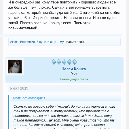
И в очередной раз хочу тебе повторить - хороших людей всё
же больше, чем плохих. Сама я в ветеринарке встретила
паренька, который принёс туда котёнка. Этого котёнка он отбил
у стаи собак. И принёс лечить. На свои деньги. И он не один
такой. Просто оглянись вокруг себя. Посмотри
повнимательней.
Alalilla
,
Exeshnizo
,
ZloyLis
и
ещё 1-му
нравится это.
Челси Кошка
Гуру
Помощница Санты
6 окт 2019
MantiCore сказал(а):
↑
Сколько не говорю себе - "молчи", до конца научиться этому
так и не получается. А молчу потому, что предпочитаю
говорить только то что думаю на самом деле. Мало кому
такое понравится. Так вот. Мне очень нравится то что ты
пишешь. Ни каких соплей с сахаром, всё о реальности.