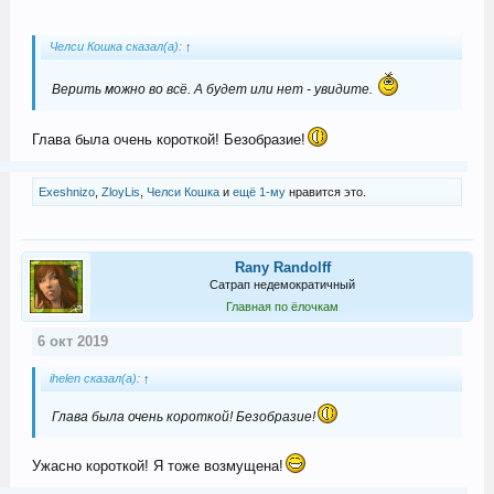
Челси Кошка сказал(а):
↑
Верить можно во всё. А будет или нет - увидите.
Глава была очень короткой! Безобразие!
Exeshnizo
,
ZloyLis
,
Челси Кошка
и
ещё 1-му
нравится это.
Rany Randolff
Сатрап недемократичный
Главная по ёлочкам
6 окт 2019
ihelen сказал(а):
↑
Глава была очень короткой! Безобразие!
Ужасно короткой! Я тоже возмущена!