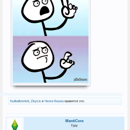
foulballoonkid
,
ZloyLis
и
Челси Кошка
нравится это.
MantiCore
Гуру