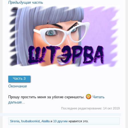
Предыдущая часть
Часть 3
Окончание
Прошу простить меня за убогие скриншоты.
Читать
дальше...
Последнее редактирование:
14 окт 2019
Sirenia
,
foulballoonkid
,
Alalilla
и
10 другим
нравится это.