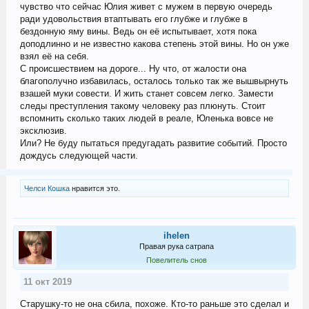
чувство что сейчас Юлия живет с мужем в первую очередь
ради удовольствия втаптывать его глубже и глубже в
бездонную яму вины. Ведь он её испытывает, хотя пока
доподлинно и не известно какова степень этой вины. Но он уже
взял её на себя.
С происшествием на дороге... Ну что, от жалости она
благополучно избавилась, осталось только так же вышвырнуть
взашей муки совести. И жить станет совсем легко. Замести
следы преступления такому человеку раз плюнуть. Стоит
вспомнить сколько таких людей в реале, Юленька вовсе не
эксклюзив.
Или? Не буду пытаться предугадать развитие событий. Просто
дождусь следующей части.
Челси Кошка
нравится это.
ihelen
Правая рука сатрапа
Повелитель снов
11 окт 2019
Старушку-то не она сбила, похоже. Кто-то раньше это сделал и