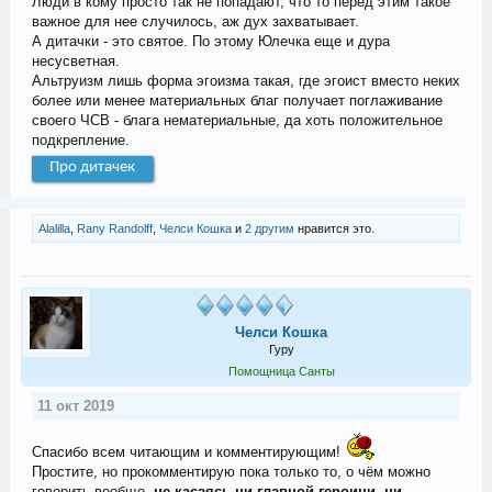
Люди в кому просто так не попадают, что то перед этим такое
важное для нее случилось, аж дух захватывает.
А дитачки - это святое. По этому Юлечка еще и дура
несусветная.
Альтруизм лишь форма эгоизма такая, где эгоист вместо неких
более или менее материальных благ получает поглаживание
своего ЧСВ - блага нематериальные, да хоть положительное
подкрепление.
Про дитачек
Alalilla
,
Rany Randolff
,
Челси Кошка
и
2 другим
нравится это.
Челси Кошка
Гуру
Помощница Санты
11 окт 2019
Спасибо всем читающим и комментирующим!
Простите, но прокомментирую пока только то, о чём можно
говорить вообще,
не касаясь ни главной героини, ни