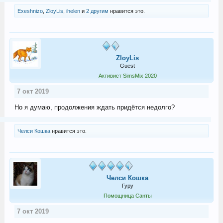
Exeshnizo
,
ZloyLis
,
ihelen
и
2 другим
нравится это.
ZloyLis
Guest
Активист SimsMix 2020
7 окт 2019
Но я думаю, продолжения ждать придётся недолго?
Челси Кошка
нравится это.
Челси Кошка
Гуру
Помощница Санты
7 окт 2019