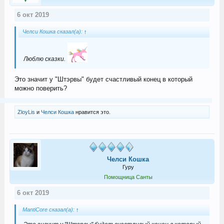
6 окт 2019
Челси Кошка сказал(а):
↑
Люблю сказки.
Это значит у "Штэрвы" будет счастливый конец в который
можно поверить?
ZloyLis
и
Челси Кошка
нравится это.
Челси Кошка
Гуру
Помощница Санты
6 окт 2019
MantiCore сказал(а):
↑