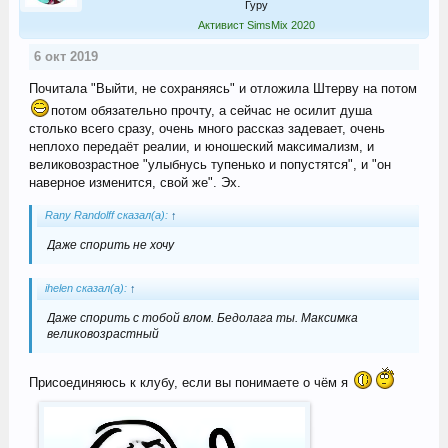
Гуру
Активист SimsMix 2020
6 окт 2019
Почитала "Выйти, не сохраняясь" и отложила Штерву на потом
потом обязательно прочту, а сейчас не осилит душа
столько всего сразу, очень много рассказ задевает, очень
неплохо передаёт реалии, и юношеский максимализм, и
великовозрастное "улыбнусь тупенько и попустятся", и "он
наверное изменится, свой же". Эх.
Rany Randolff сказал(а):
↑
Даже спорить не хочу
ihelen сказал(а):
↑
Даже спорить с тобой влом. Бедолага ты. Максимка
великовозрастный
Присоединяюсь к клубу, если вы понимаете о чём я