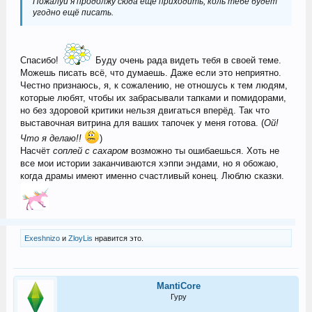
Пожалуй я продолжу сюда ещё приходить, коль тебе будет
угодно ещё писать.
Спасибо!
Буду очень рада видеть тебя в своей теме.
Можешь писать всё, что думаешь. Даже если это неприятно.
Честно признаюсь, я, к сожалению, не отношусь к тем людям,
которые любят, чтобы их забрасывали тапками и помидорами,
но без здоровой критики нельзя двигаться вперёд. Так что
выставочная витрина для ваших тапочек у меня готова. (
Ой!
Что я делаю!!
)
Насчёт
соплей с сахаром
возможно ты ошибаешься. Хоть не
все мои истории заканчиваются хэппи эндами, но я обожаю,
когда драмы имеют именно счастливый конец. Люблю сказки.
Exeshnizo
и
ZloyLis
нравится это.
MantiCore
Гуру