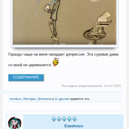
Гораздо чаще на меня нападает депрессия. Эта суровая дама
со мной не церемонится.
СОДЕРЖАНИЕ
Последнее редактирование:
14 окт 2019
loveless
,
Morrigan
,
Simmama
и
11 другим
нравится это.
Exeshnizo