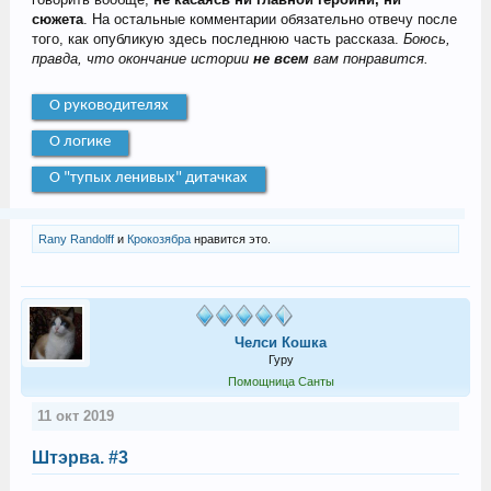
сюжета
. На остальные комментарии обязательно отвечу после
того, как опубликую здесь последнюю часть рассказа.
Боюсь,
правда, что окончание истории
не всем
вам понравится.
О руководителях
О логике
О "тупых ленивых" дитачках
Rany Randolff
и
Крокозябра
нравится это.
Челси Кошка
Гуру
Помощница Санты
11 окт 2019
Штэрва. #3