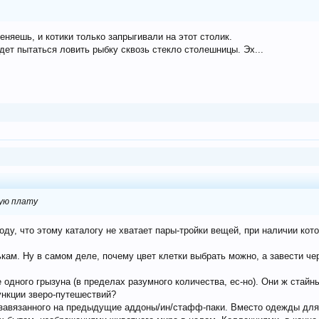
няешь, и котики только запрыгивали на этот столик.
удет пытаться ловить рыбку сквозь стекло столешницы. Эх...
ную плату
у, что этому каталогу не хватает пары-тройки вещей, при наличии кото
кам. Ну в самом деле, почему цвет клетки выбрать можно, а завести че
 одного грызуна (в пределах разумного количества, ес-но). Они ж стайн
ункции зверо-путешествий?
е завязанного на предыдущие аддоны/ин/стафф-паки. Вместо одежды для