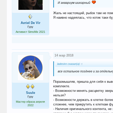
И аквариум шикарный
Жаль не настоящий, рыбок там не поме
Я наивно надеялась, что котик таки б
Avriel De Vir
Гуру
Активист SimsMix 2021
14 мар 2018
ladesire сказал(а):
↑
все остальное позднее и за отдель
Поразмышляв, пришла для себя к вывод
комплекте.
- Возможности менять расцветку зверь
Suule
нельзя?
Гуру
- Возможности держать в клетке более
Мастер образа апреля
сложнее, чем прикрутить к клеткам ф
2022
- Наличия оригинального контента, н