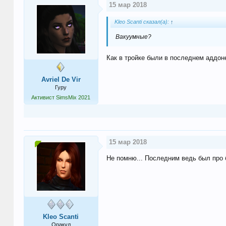
15 мар 2018
Kleo Scanti сказал(а):
↑
Вакуумные?
Как в тройке были в последнем аддоне
Avriel De Vir
Гуру
Активист SimsMix 2021
15 мар 2018
Не помню... Последним ведь был про
Kleo Scanti
Оракул