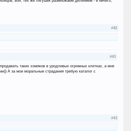
концов, вон, тех же лягушек размножаем делением - и ничего,
#42
#43
 продавать таких хомяков в уродливых огромных клетках, а мне
ми)) А за мои моральные страдания требую каталог с
#43