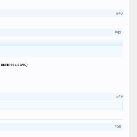
#48
#49
а выплевывало)
#49
#50