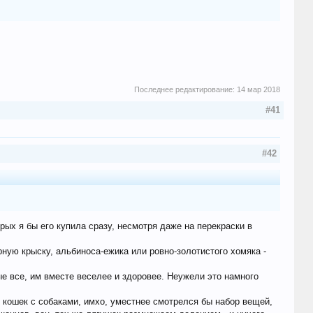
Последнее редактирование:
14 мар 2018
#41
#42
рых я бы его купила сразу, несмотря даже на перекраски в
рную крыску, альбиноса-ежика или ровно-золотистого хомяка -
ые все, им вместе веселее и здоровее. Неужели это намного
 кошек с собаками, имхо, уместнее смотрелся бы набор вещей,