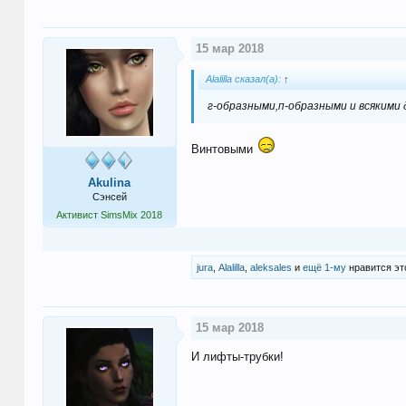
15 мар 2018
Alalilla сказал(а):
↑
г-образными,п-образными и всякими 
Винтовыми
Akulina
Сэнсей
Активист SimsMix 2018
jura
,
Alalilla
,
aleksales
и
ещё 1-му
нравится эт
15 мар 2018
И лифты-трубки!