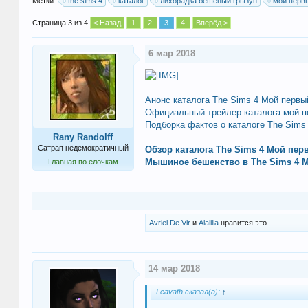
Метки:
the sims 4
каталог
лихорадка бешеный грызун
мой перв
Страница 3 из 4
< Назад
1
2
3
4
Вперёд >
6 мар 2018
Анонс каталога The Sims 4 Мой первы
Официальный трейлер каталога мой п
Подборка фактов о каталоге The Sims
Rany Randolff
Сатрап недемократичный
Обзор каталога The Sims 4 Мой пе
Мышиное бешенство в The Sims 4 
Главная по ёлочкам
Avriel De Vir
и
Alalilla
нравится это.
14 мар 2018
Leavath сказал(а):
↑