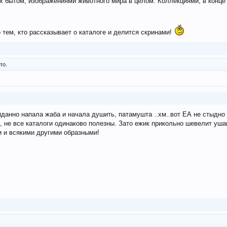
х бытом, изображениями животного мира в целом. Коллекциями, в конце 
о тем, кто рассказывает о каталоге и делится скринами!
то.
иданно напала жаба и начала душить, патамушта ..хм..вот ЕА не стыдно
, не все каталоги одинаково полезны. Зато ежик прикольно шевелит уша
и и всякими другими образными!