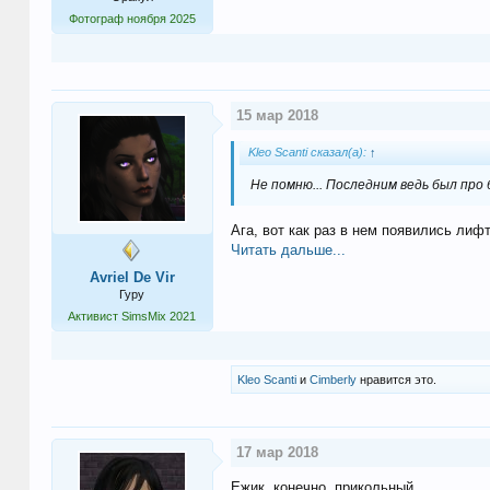
Фотограф ноября 2025
15 мар 2018
Kleo Scanti сказал(а):
↑
Не помню... Последним ведь был про
Ага, вот как раз в нем появились лиф
Читать дальше...
Avriel De Vir
Гуру
Активист SimsMix 2021
Kleo Scanti
и
Cimberly
нравится это.
17 мар 2018
Ежик, конечно, прикольный.