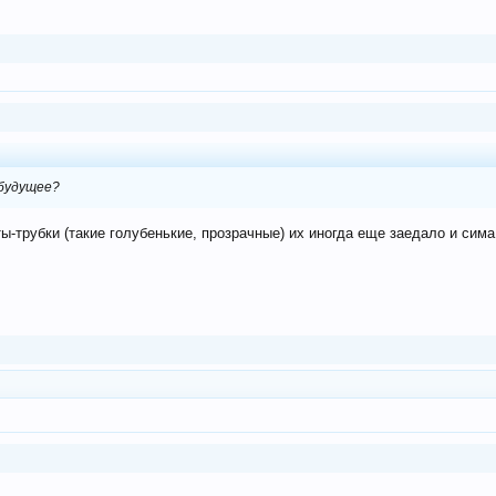
 будущее?
ты-трубки (такие голубенькие, прозрачные) их иногда еще заедало и сим