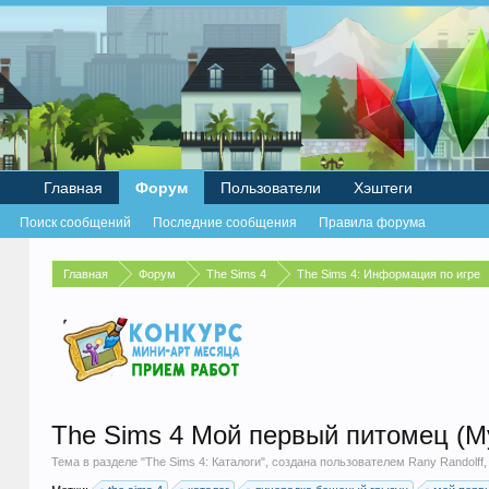
Главная
Форум
Пользователи
Хэштеги
Поиск сообщений
Последние сообщения
Правила форума
Главная
Форум
The Sims 4
The Sims 4: Информация по игре
The Sims 4 Мой первый питомец (My 
Тема в разделе "
The Sims 4: Каталоги
", создана пользователем
Rany Randolff