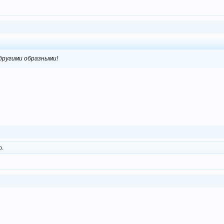
другими образными!
о.