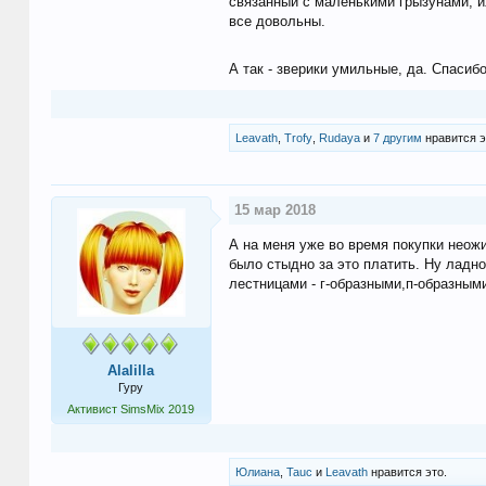
связанный с маленькими грызунами, и
все довольны.
А так - зверики умильные, да. Спасиб
Leavath
,
Trofy
,
Rudaya
и
7 другим
нравится э
15 мар 2018
А на меня уже во время покупки неож
было стыдно за это платить. Ну ладно
лестницами - г-образными,п-образным
Alalilla
Гуру
Активист SimsMix 2019
Юлиана
,
Tauc
и
Leavath
нравится это.