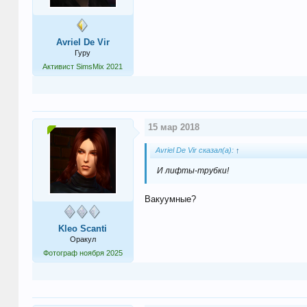
Avriel De Vir
Гуру
Активист SimsMix 2021
15 мар 2018
Avriel De Vir сказал(а):
↑
И лифты-трубки!
Вакуумные?
Kleo Scanti
Оракул
Фотограф ноября 2025