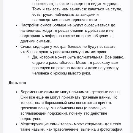
переживает, в каком наряде его видит медведь...
Тому и так есть чем заняться: качаться на стуле,
есть груши, наблюдать за зайцами и
наслаждаться своим одиночеством...
Настройки симов больше не будут сбрасываться до
начальных, когда те решат отменить действие и не
поджаривать зефир на костре во время общения с
другими симами.
Симы, сидящие у костра, больше не будут вставать,
чтобы послушать рассказываемую им историю.
Да, история может быть волнительная. Все равно,
сядьте и расслабьтесь. Может, я расскажу вам
про спуск по реке на плотах и даже не упомяну
человека с крюком вместо руки.
День спа
Беременные симы не могут принимать грязевые ванны.
Они все еще не могут принимать грязевые ванны. Но
теперь, если беременный сим попытается принять
грязевую ванну, мы объясним вам (с помощью
всплывающей подсказки), почему это действие
недоступно.
Медитирующие симы теперь могут открывать для себя
такие навыки, как траволечение, выпечка и фотография.