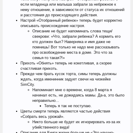
если младенца или малыша забрали за небрежное к
нему отношение, в зависимости от статуса их отношений
и расстояния до происходящего действия.
Настрой «Отобранный ребенок» теперь будет корректно
описывать происхождение настроя.
Описание не будет напоминать слова тещи/
свекрови: «Что, забрали ребенка? А кормить его
кто должен был? Наверняка и имя даже не
помнишь! Вот только не надо мне рассказывать
про освобождение места в доме. Это что за
семья-то такая?!»
Прихоть «Обнять» теперь не кокетливая, а скорее
счастливая прихоть.
Прежде чем брать кусок торта, симы теперь должны
ждать, когда именинник задует свечи на чизкейке
SimCity.
Напоминает мне о времени, когда 8 марта я
начинал есть, не дожидаясь мамы. Да-а, это было
неправильно...
Теперь я так не поступаю.
Цветы смерти теперь являются частью действия
«Собрать весь урожай».
Никто больше не будет их игнорировать из-за их
убийственного вида!
Описание для Книги жизни больше не «Это научно-