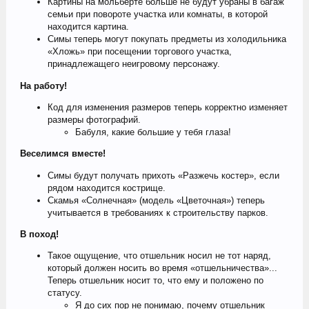
Картины на мольберте больше не будут убраны в багаж
семьи при повороте участка или комнаты, в которой
находится картина.
Симы теперь могут покупать предметы из холодильника
«Хложь» при посещении торгового участка,
принадлежащего неигровому персонажу.
На работу!
Код для изменения размеров теперь корректно изменяет
размеры фотографий.
Бабуля, какие большие у тебя глаза!
Веселимся вместе!
Симы будут получать прихоть «Разжечь костер», если
рядом находится кострище.
Скамья «Солнечная» (модель «Цветочная») теперь
учитывается в требованиях к строительству парков.
В поход!
Такое ощущение, что отшельник носил не тот наряд,
который должен носить во время «отшельничества»...
Теперь отшельник носит то, что ему и положено по
статусу.
Я до сих пор не понимаю, почему отшельник