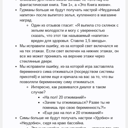
фантастическая книга. Том 1», а «Это Книга жизни».
Гурманы больше не будут получать настрой «Неудачный
напиток» после выпитого зелья, купленного в магазине
наград.
Один из отзывов гласит: «Я выпила сто склянок с
зельем молодости и могу с уверенностью
сказать, что этот так называемый «напиток»
вреден для здоровья. Ставлю 1,5 звезды».
Мы исправили ошибку, из-за которой свет включался не
на тех этажах. Если свет включен на нижних этажах, он
все же может проникать на верхние этажи через
стеклянные двери.
Мы исправили ошибку, из-за которой игра заставляла
беременного сима отжиматься (посредством системы
прихотей) и затем еще и кричала на вас за то, что вы
позволяли беременному симу отжиматься.
Интересно, как развивался диалог в таком
случае?
«На пол! 20 отжиманий!»
«Зачем ты отжимаешься? Разве ты не
помнишь про свою беременность?!»
«Еще раз на пол и 20 отжиманий!»
Симы больше не будут получать настрои «Удобно» и
«Неудобно», сидя на краю бассейна.