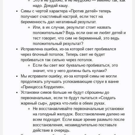
Это и не удобно, и не неудобно — именно так, как
надо. Доедай кашу.
Симы с чертой характера «Против детей» теперь
получают счастливый настрой, если тест на
беременность дал негативный результат.
Или, в их случае, результат стоит назвать
положительным? Ведь если они не любят детей и
тест говорит, что сим не беременный, это ведь
положительный результат?
Исправлена ошибка, из-за которой свет пробивался
через блочный потолок. Теперь свет не будет
пробиваться так сильно через потолок.
Если бы свет мог буквально пробиваться, это
значит, что у него должны быть кулаки?
Мы исправили ошибку, из-за которой симы не могли
продолжать улучшать успокаивающие струи в ванне
«Принцесса Кордилия».
Установки симов больше не будут сброшены до
первоначальных, если те будут пытаться «Создать
жареный сыр», держа что-либо в обеих руках.
Не восстанавливайте первоначальные установки
на голодный желудок. Восстановление далеко не
всем подходит. Если ваше зрение размыто после
восстановления, незамедлительно поставьте
действие в очередь.