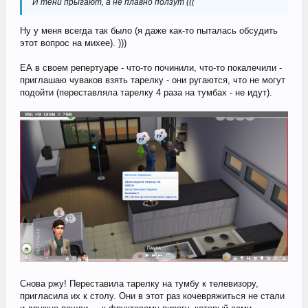
И тени прыгают, а не плавно ползут (((
Ну у меня всегда так было (я даже как-то пыталась обсудить
этот вопрос на михее). )))
ЕА в своем репертуаре - что-то починили, что-то покалечили -
приглашаю чуваков взять тарелку - они ругаются, что не могут
подойти (переставляла тарелку 4 раза на тумбах - не идут).
Снова ржу! Переставила тарелку на тумбу к телевизору,
пригласила их к столу. Они в этот раз кочевряжиться не стали