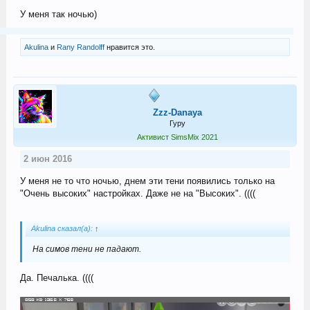
У меня так ночью)
Akulina
и
Rany Randolff
нравится это.
Zzz-Danaya
Гуру
Активист SimsMix 2021
2 июн 2016
У меня не то что ночью, днем эти тени появились только на
"Очень высоких" настройках. Даже не на "Высоких". ((((
Akulina сказал(а):
↑
На симов тени не падают.
Да. Печалька. ((((