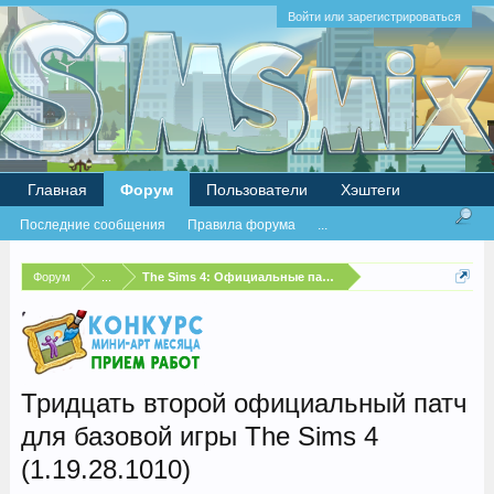
Войти или зарегистрироваться
Главная
Форум
Пользователи
Хэштеги
Последние сообщения
Правила форума
...
Форум
...
The Sims 4: Официальные патчи и бесплатные обновлен
Тридцать второй официальный патч
для базовой игры The Sims 4
(1.19.28.1010)