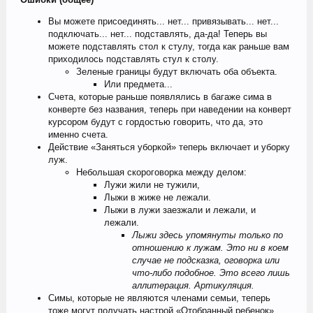
Вы можете присоединять... нет... привязывать... нет...
подключать... нет... подставлять, да-да! Теперь вы
можете подставлять стол к стулу, тогда как раньше вам
приходилось подставлять стул к столу.
Зеленые границы будут включать оба объекта.
Или предмета...
Счета, которые раньше появлялись в багаже сима в
конверте без названия, теперь при наведении на конверт
курсором будут с гордостью говорить, что да, это
именно счета.
Действие «Заняться уборкой» теперь включает и уборку
луж.
Небольшая скороговорка между делом:
Лужи жили не тужили,
Лыжи в жиже не лежали.
Лыжи в лужи заезжали и лежали, и
лежали.
Лыжи здесь упомянуты только по
отношению к лужам. Это ни в коем
случае не подсказка, оговорка или
что-либо подобное. Это всего лишь
аллитерация. Артикуляция.
Симы, которые не являются членами семьи, теперь
тоже могут получать настрой «Отобранный ребенок»,