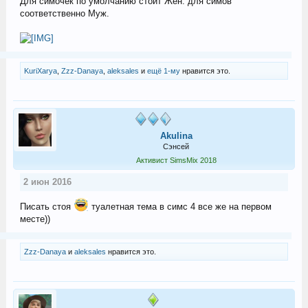
Для симочек по умолчанию стоит Жен. для симов
соответственно Муж.
KuriXarya
,
Zzz-Danaya
,
aleksales
и
ещё 1-му
нравится это.
Akulina
Сэнсей
Активист SimsMix 2018
2 июн 2016
Писать стоя
туалетная тема в симс 4 все же на первом
месте))
Zzz-Danaya
и
aleksales
нравится это.