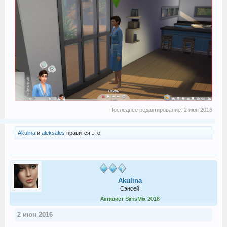
Последнее редактирование:
2 июн 2016
Akulina
и
aleksales
нравится это.
Akulina
Сэнсей
Активист SimsMix 2018
2 июн 2016