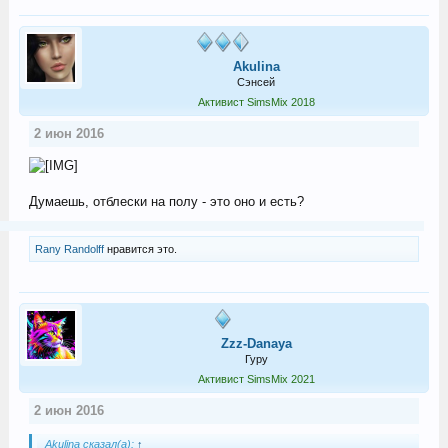
Akulina
Сэнсей
Активист SimsMix 2018
2 июн 2016
Думаешь, отблески на полу - это оно и есть?
Rany Randolff
нравится это.
Zzz-Danaya
Гуру
Активист SimsMix 2021
2 июн 2016
Akulina сказал(а):
↑