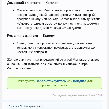
Домашний кинотеатр — Каталог
Мы исправили ошибку, из-за которой сим в отпуске
возвращался домой раньше срока или сим, который
прогулял школу или работу, не мог выполнять действие
«Смотреть фильм вместе» до тех пор, пока не должен
был вернуться домой
в назначенное время
.
Романтический сад — Каталог
Симы, ставшие призраками из-за колодца желаний,
теперь могут корректно прокладывать маршруты как
настоящие призраки.
Желаю вам приятных впечатлений от игры! Мы ждем отзывов
об ваших испытаниях, злоключениях и успехах в игре!
-SimGuruGnome
Пожалуйста,
зарегистрируйтесь
или
войдите
для
просмотра ссылок!
Последнее редактирование:
2 июн 2016
Otrava
и
Akulina
нравится это.