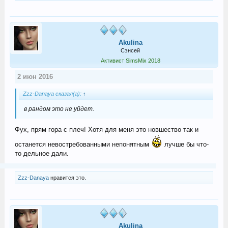
Akulina
Сэнсей
Активист SimsMix 2018
2 июн 2016
Zzz-Danaya сказал(а):
↑
в рандом это не уйдет.
Фух, прям гора с плеч! Хотя для меня это новшество так и
останется невостребованными непонятным
лучше бы что-
то дельное дали.
Zzz-Danaya
нравится это.
Akulina