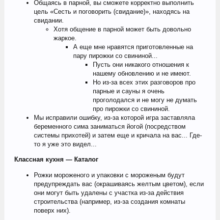
Общаясь в парной, вы сможете корректно выполнить
цель «Сесть и поговорить (свидание)», находясь на
свидании.
Хотя общение в парной может быть довольно
жаркое.
А еще мне нравятся приготовленные на
пару пирожки со свининой...
Пусть они никакого отношения к
нашему обновлению и не имеют.
Но из-за всех этих разговоров про
парные и сауны я очень
проголодался и не могу не думать
про пирожки со свининой.
Мы исправили ошибку, из-за которой игра заставляла
беременного сима заниматься йогой (посредством
системы прихотей) и затем еще и кричала на вас... Где-
то я уже это видел...
Классная кухня — Каталог
Рожки мороженого и упаковки с мороженым будут
предупреждать вас (окрашиваясь желтым цветом), если
они могут быть удалены с участка из-за действия
строительства (например, из-за создания комнаты
поверх них).