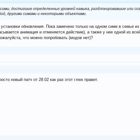
 симы, достигшие определенных уровней навыка, разблокировавшие или со
бой, другими симами и некоторыми объектами.
 установки обновления. Пока замечено только на одном симе в семье из
асывается анимация и отменяется действие), а также у нее одной из вс
пожалуйста, что можно попробовать (модов нет)?
росто новый патч от 28.02 как раз этот глюк правит.