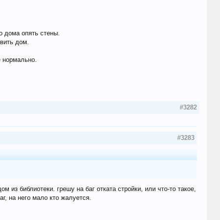
то дома опять стены.
вить дом.
е нормально.
#3282
#3283
м из библиотеки. грешу на баг отката стройки, или что-то такое,
аг, на него мало кто жалуется.