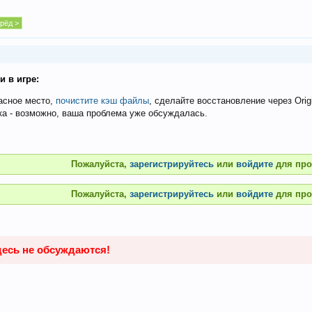
рёд >
 в игре:
асное место,
почистите кэш файлы
, сделайте восстановление через Origi
а - возможно, ваша проблема уже обсуждалась.
Пожалуйста,
зарегистрируйтесь
или
войдите
для про
Пожалуйста,
зарегистрируйтесь
или
войдите
для про
десь не обсуждаются!