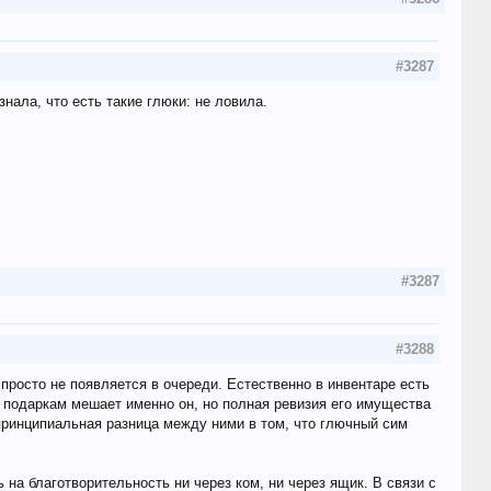
#3287
нала, что есть такие глюки: не ловила.
#3287
#3288
просто не появляется в очереди. Естественно в инвентаре есть
и подаркам мешает именно он, но полная ревизия его имущества
 принципиальная разница между ними в том, что глючный сим
на благотворительность ни через ком, ни через ящик. В связи с