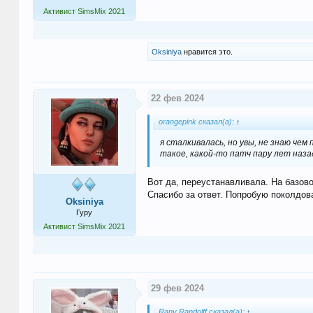
Активист SimsMix 2021
Oksiniya
нравится это.
22 фев 2024
orangepink сказал(а):
↑
я сталкивалась, но увы, не знаю че
такое, какой-то патч пару лет назад
Вот да, переустанавливала. На базово
Спасибо за ответ. Попробую поколдов
Oksiniya
Гуру
Активист SimsMix 2021
29 фев 2024
Rany Randolff сказал(а):
↑