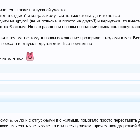
вался - глючит отпускной участок.
ля отдыха" и когда захожу там только стены, да и то не все.
йти на другой (не из отпуска, а просто на другой) и вернуться, то вмес
асток базовым. Но все равно при первом появлении пришлось переустано
лья в целом, поэтому в новом сохранение проверила с модами и без. Вс
 поехала в отпуск в другой дом. Все нормально.
я изгаляться.
помочь. было и с отпускными и с жилыми, помогало просто переставить до
может исчезать часть участка или весь целиком. причем походу редкий б