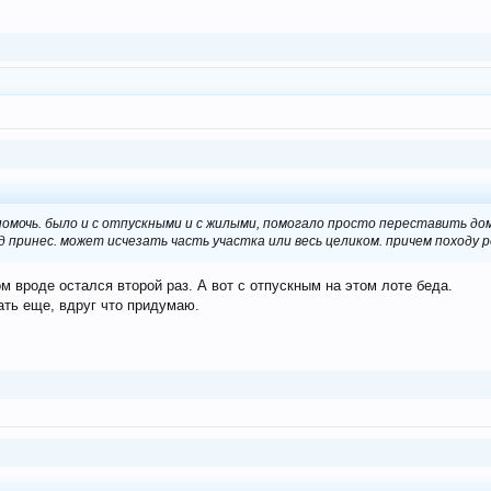
м помочь. было и с отпускными и с жилыми, помогало просто переставить д
 принес. может исчезать часть участка или весь целиком. причем походу р
м вроде остался второй раз. А вот с отпускным на этом лоте беда.
ать еще, вдруг что придумаю.