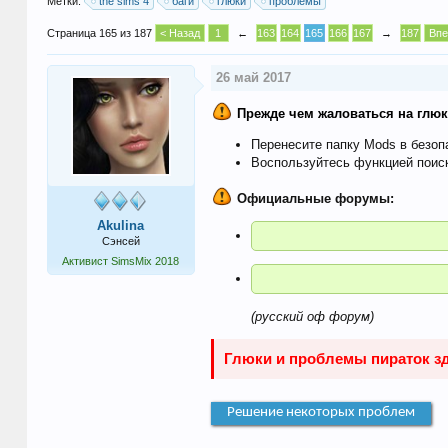
Метки:
the sims 4
баги
глюки
проблемы
Страница 165 из 187
< Назад
1
←
163
164
165
166
167
→
187
Впе
26 май 2017
Прежде чем жаловаться на глюки
Перенесите папку Mods в безоп
Воспользуйтесь функцией поиск
Официальные форумы:
Akulina
Сэнсей
Активист SimsMix 2018
(русский оф форум)
Глюки и проблемы пираток з
Решение некоторых проблем