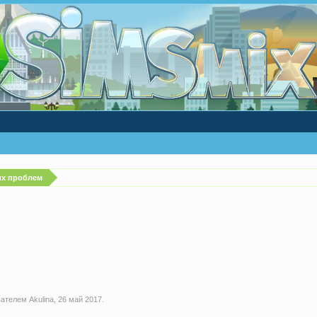
их проблем
ователем
Akulina
,
26 май 2017
.