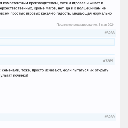
ся компетентным производителем, хотя и игровая и живет в
ерхествественных, кроме магов, нет, да и к волшебникам не
совсем простых игровых какая-то гадость, мешающая нормально
Последнее редактирование:
3 мар 2024
#3288
#3289
 с семенами, тоже, просто исчезают, если пытаться их открыть
ультат починки!
#3289