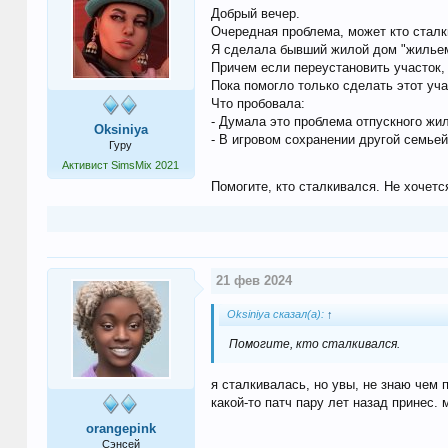
Добрый вечер.
Очередная проблема, может кто сталки
Я сделала бывший жилой дом "жильем д
Причем если переустановить участок, у
Пока помогло только сделать этот уч
Что пробовала:
- Думала это проблема отпускного жи
Oksiniya
- В игровом сохранении другой семьей
Гуру
Активист SimsMix 2021
Помогите, кто сталкивался. Не хочетс
21 фев 2024
Oksiniya сказал(а):
↑
Помогите, кто сталкивался.
я сталкивалась, но увы, не знаю чем 
какой-то патч пару лет назад принес. 
orangepink
Сэнсей