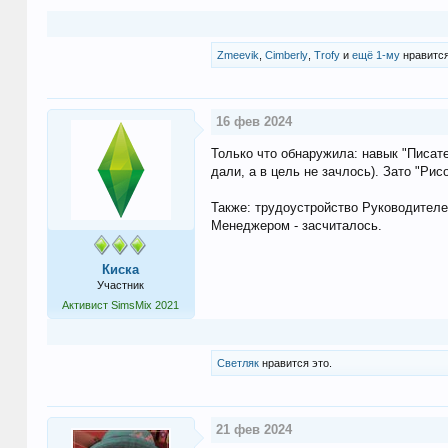
Zmeevik
,
Cimberly
,
Trofy
и
ещё 1-му
нравится
16 фев 2024
Только что обнаружила: навык "Писат
дали, а в цель не зачлось). Зато "Ри
Также: трудоустройство Руководителем
Менеджером - засчиталось.
Киска
Участник
Активист SimsMix 2021
Светляк
нравится это.
21 фев 2024