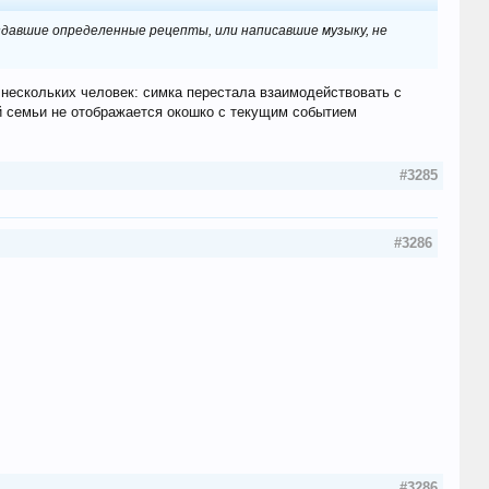
здавшие определенные рецепты, или написавшие музыку, не
 нескольких человек: симка перестала взаимодействовать с
ей семьи не отображается окошко с текущим событием
#3285
#3286
#3286