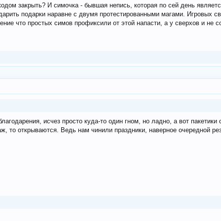
 кодом закрыть? И симочка - бывшая непись, которая по сей день являет
 дарить подарки наравне с двумя протестированными магами. Игровых св
ение что простых симов профиксили от этой напасти, а у сверхов и не 
благодарения, исчез просто куда-то один гном, но ладно, а вот пакетики
аж, то открываются. Ведь нам чинили праздники, наверное очередной рез