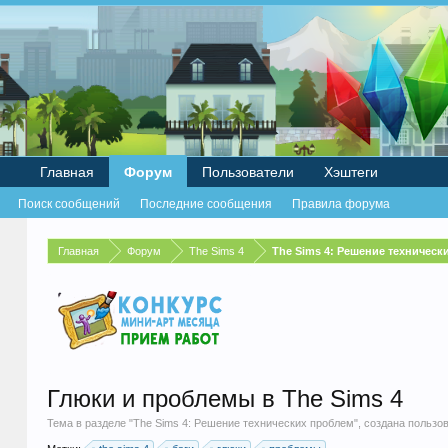
Главная
Форум
Пользователи
Хэштеги
Поиск сообщений
Последние сообщения
Правила форума
Главная
Форум
The Sims 4
The Sims 4: Решение техническ
Глюки и проблемы в The Sims 4
Тема в разделе "
The Sims 4: Решение технических проблем
", создана польз