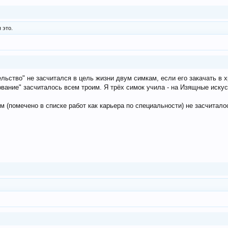
 это.
ельство" не засчитался в цель жизни двум симкам, если его закачать в
сование" засчиталось всем троим. Я трёх симок учила - на Изящные иску
 (помечено в списке работ как карьера по специальности) не засчитало