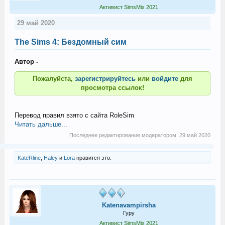
Активист SimsMix 2021
29 май 2020
The Sims 4: Бездомный сим
Автор -
Пожалуйста,
зарегистрируйтесь
или
войдите
для
просмотра ссылок!
Перевод правил взято с сайта RoleSim
Читать дальше...
Последнее редактирование модератором:
29 май 2020
KateRline
,
Haley
и
Lora
нравится это.
Katenavampirsha
Гуру
Активист SimsMix 2021