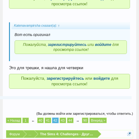
просмотра ссылок!
Katenavampirsha сказал(а):
↑
Вот есть оригинал
Пожалуйста,
зарегистрируйтесь
или
войдите
для
просмотра ссылок!
Это для трешки, я нашла для четверки
Пожалуйста,
зарегистрируйтесь
или
войдите
для
просмотра ссылок!
(Вы должны войти или зарегистрироваться, чтобы ответить.)
< Назад
1
←
40
41
42
43
44
→
90
Вперёд >
Форум
...
The Sims 4: Challenges - Другие испытания