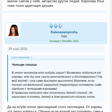
многих сайтов у себя, авторство других людей. Королева Улья
тоже точно адаптация двушки
Katenavampirsha
Гуру
Активист SimsMix 2021
29 май 2020
Lora сказал(а):
↑
Четыре стихии
В этот челлендж кто-нибудь играл? Возможно добиться от
коровы, что бы она съела окончательно и бесповоротно? На
мой взгляд - она сама быстрее высохнет) Впрочем, если
только на маленькой закрытой территории оставить сима
наедине с четырьмя коровами)
В правилах написано про отселении детей стихий. Но
насколько я поняла, детей в дом приносит только огонь
Да на ютубе полно прохождений этого челленджа. От коровы
это легко добиться. Обычно если второй раз отправить сима к