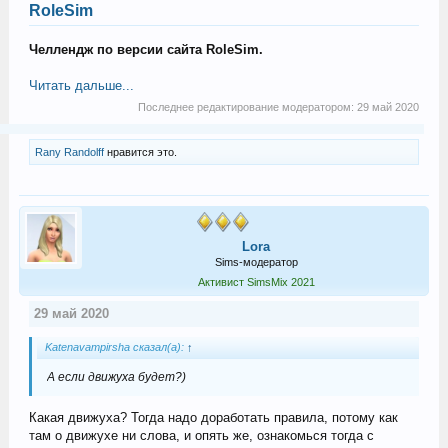
RoleSim
Челлендж по версии сайта RoleSim.
Читать дальше...
Последнее редактирование модератором:
29 май 2020
Rany Randolff
нравится это.
Lora
Sims-модератор
Активист SimsMix 2021
29 май 2020
Katenavampirsha сказал(а):
↑
А если движуха будет?)
Какая движуха? Тогда надо доработать правила, потому как
там о движухе ни слова, и опять же, ознакомься тогда с