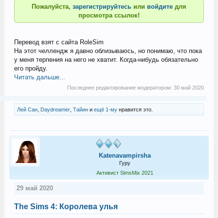
Пожалуйста,
зарегистрируйтесь
или
войдите
для
просмотра ссылок!
Перевод взят с сайта RoleSim
На этот челлендж я давно облизываюсь, но понимаю, что пока
у меня терпения на него не хватит. Когда-нибудь обязательно
его пройду.
Читать дальше...
Последнее редактирование модератором:
30 май 2020
Лей Сан
,
Daydreamer
,
Тайин
и
ещё 1-му
нравится это.
Katenavampirsha
Гуру
Активист SimsMix 2021
29 май 2020
The Sims 4: Королева улья