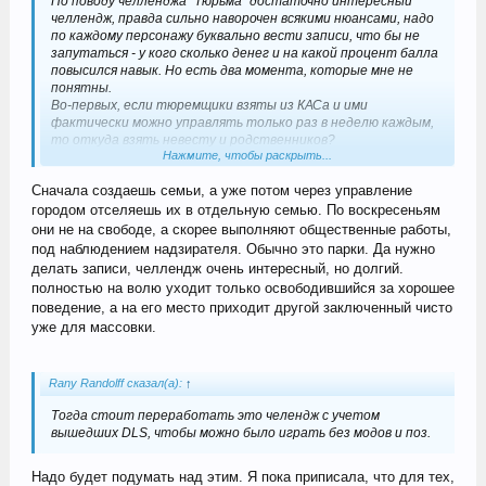
По поводу челленджа "Тюрьма" достаточно интересный
челлендж, правда сильно наворочен всякими нюансами, надо
по каждому персонажу буквально вести записи, что бы не
запутаться - у кого сколько денег и на какой процент балла
повысился навык. Но есть два момента, которые мне не
понятны.
Во-первых, если тюремщики взяты из КАСа и ими
фактически можно управлять только раз в неделю каждым,
то откуда взять невесту и родственников?
Нажмите, чтобы раскрыть...
И второе, по воскресеньям убийц на волю что ли отпускаем
погулять?
Сначала создаешь семьи, а уже потом через управление
городом отселяешь их в отдельную семью. По воскресеньям
они не на свободе, а скорее выполняют общественные работы,
под наблюдением надзирателя. Обычно это парки. Да нужно
делать записи, челлендж очень интересный, но долгий.
полностью на волю уходит только освободившийся за хорошее
поведение, а на его место приходит другой заключенный чисто
уже для массовки.
Rany Randolff сказал(а):
↑
Тогда стоит переработать это челендж с учетом
вышедших DLS, чтобы можно было играть без модов и поз.
Надо будет подумать над этим. Я пока приписала, что для тех,