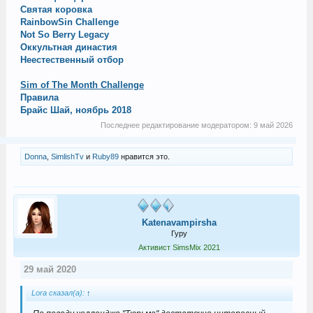
Святая коровка
RainbowSin Challenge
Not So Berry Legacy
Оккультная династия
Неестественный отбор
Sim of The Month Challenge
Правила
Брайс Шай, ноябрь 2018
Последнее редактирование модератором:
9 май 2026
Donna
,
SimlishTv
и
Ruby89
нравится это.
Katenavampirsha
Гуру
Активист SimsMix 2021
29 май 2020
Lora сказал(а):
↑