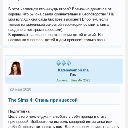
В этот челлендж кто-нибудь играл? Возможно добиться от
коровы, что бы она съела окончательно и бесповоротно? На
мой взгляд - она сама быстрее высохнет) Впрочем, если
только на маленькой закрытой территории оставить сима
наедине с четырьмя коровами)
В правилах написано про отселении детей стихий. Но
насколько я поняла, детей в дом приносит только огонь
Katenavampirsha
Гуру
Активист SimsMix 2021
29 май 2020
The Sims 4: Стань принцессой
Подготовка
Цель этого челленджа – влюбить в себя принца и стать
принцессой. Выберите ли вы роль коварной интриганки или
доброй простушки, решать вам. Ваши решения влияют на вашу