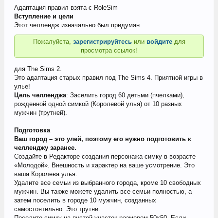
Адаптация правил взята с RoleSim
Вступление и цели
Этот челлендж изначально был придуман
Пожалуйста,
зарегистрируйтесь
или
войдите
для
просмотра ссылок!
для The Sims 2.
Это адаптация старых правил под The Sims 4. Приятной игры в
улье!
Цель челленджа
: Заселить город 60 детьми (пчелками),
рожденной одной симкой (Королевой улья) от 10 разных
мужчин (трутней).
Подготовка
Ваш город – это улей, поэтому его нужно подготовить к
челленджу заранее.
Создайте в Редакторе создания персонажа симку в возрасте
«Молодой». Внешность и характер на ваше усмотрение. Это
ваша Королева улья.
Удалите все семьи из выбранного города, кроме 10 свободных
мужчин. Вы также можете удалить все семьи полностью, а
затем поселить в городе 10 мужчин, созданных
самостоятельно. Это трутни.
Поселите симку на пустой участок размером 50х50. Если