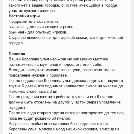
такого нет в вашем городке, очистите имеющийся в городе
участок нужного размера.
Настройки игры
Продолжительность жизни:
высокая - для начинающих игроков;
обычная - для опытных игроков.
Старение включено как для игровой семьи, так и для жителей
городка.
Правила
Вашей Королеве улья необходимо как можно быстрее
познакомиться с мужчиной и подселить его к себе.
Выходить замуж за мужчин запрещено, разрешено только
подселение мужчин к Королеве.
После подселения Королева улья должна родить от текущего
трутня 6 детей, что поднимет количество симов на участке до
максимального числа 8 шт.
После рождения шестого ребенка трутень и его 6 пчелок
должны быть отселены на другой участок (через управление
городом).
После отъезда старого трутня история повторяется до тех пор,
пока не будет рождено 60 пчелок.
Разрешены любые игровые способы продления жизни
Королевы улья: молоко из-под бешеной коровки, эликсир из