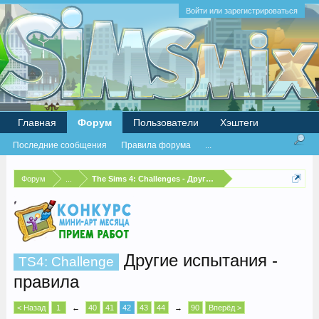
Войти или зарегистрироваться
Главная
Форум
Пользователи
Хэштеги
Последние сообщения
Правила форума
...
Форум
...
The Sims 4: Challenges - Другие испытания
Другие испытания -
TS4: Challenge
правила
< Назад
1
←
40
41
42
43
44
→
90
Вперёд >