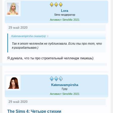
Lora
Sims-модератор
Активист SimsMix 2021
29 май 2020
Katenavampirsha сказал(а):
↑
Так я этот челлендж не публиковала. Если ты про тот, что
я разрабатываю.)
Я думала, что ты про строительный челлендж пишешь)
Katenavampirsha
Гуру
Активист SimsMix 2021
29 май 2020
The Sims 4: Четыре стихии