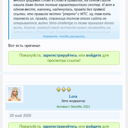
многих форумах слово в слово в правилах, на одном сайте
нашла даже более полные характеристики сестер. И вот в
одном месте, наконец, наткнулась, правда без прямой
ссылки, что правила честно "уперто" с МТС. ну, там хоть
перевели их, правда, страница толком этого сайта не
открывается, видно Sims-challenge.ru тоже приказал долго
жить. Короче, каждый твой челлендж нужно проверять на
авторство, к Роле-Симс правила никакого отношения не
Нажмите, чтобы раскрыть...
имеют
Вот есть оригинал
Пожалуйста,
зарегистрируйтесь
или
войдите
для
просмотра ссылок!
Lora
Sims-модератор
Активист SimsMix 2021
29 май 2020
Пожалуйста,
зарегистрируйтесь
или
войдите
для