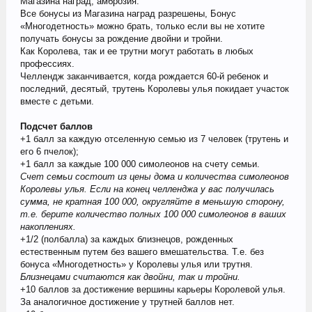
Магазина наград, амброзия.
Все бонусы из Магазина наград разрешены, Бонус
«Многодетность» можно брать, только если вы не хотите
получать бонусы за рождение двойни и тройни.
Как Королева, так и ее трутни могут работать в любых
профессиях.
Челлендж заканчивается, когда рождается 60-й ребенок и
последний, десятый, трутень Королевы улья покидает участок
вместе с детьми.
Подсчет баллов
+1 балл за каждую отселенную семью из 7 человек (трутень и
его 6 пчелок);
+1 балл за каждые 100 000 симолеонов на счету семьи.
Счет семьи состоит из цены дома и количества симолеонов
Королевы улья. Если на конец челленджа у вас получилась
сумма, не кратная 100 000, округляйте в меньшую сторону,
т.е. берите количество полных 100 000 симолеонов в ваших
накоплениях.
+1/2 (полбалла) за каждых близнецов, рожденных
естественным путем без вашего вмешательства. Т.е. без
бонуса «Многодетность» у Королевы улья или трутня.
Близнецами считаются как двойни, так и тройни.
+10 баллов за достижение вершины карьеры Королевой улья.
За аналогичное достижение у трутней баллов нет.