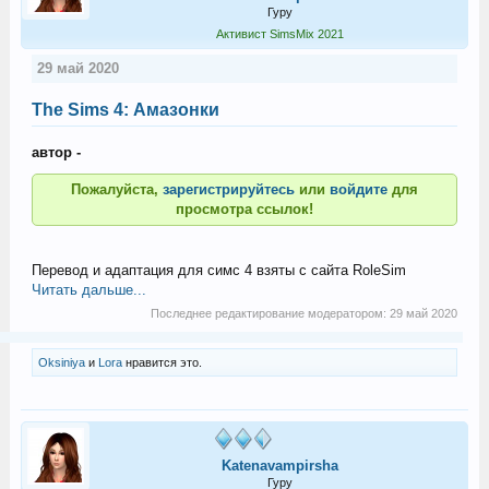
Гуру
Активист SimsMix 2021
29 май 2020
The Sims 4: Амазонки
автор -
Пожалуйста,
зарегистрируйтесь
или
войдите
для
просмотра ссылок!
Перевод и адаптация для симс 4 взяты с сайта RoleSim
Читать дальше...
Последнее редактирование модератором:
29 май 2020
Oksiniya
и
Lora
нравится это.
Katenavampirsha
Гуру