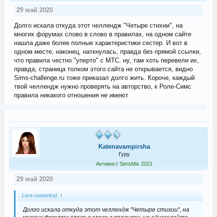
29 май 2020
Долго искала откуда этот челлендж "Четыре стихии", на
многих форумах слово в слово в правилах, на одном сайте
нашла даже более полные характеристики сестер. И вот в
одном месте, наконец, наткнулась, правда без прямой ссылки,
что правила честно "уперто" с МТС. ну, там хоть перевели их,
правда, страница толком этого сайта не открывается, видно
Sims-challenge.ru тоже приказал долго жить. Короче, каждый
твой челлендж нужно проверять на авторство, к Роле-Симс
правила никакого отношения не имеют
Katenavampirsha
Гуру
Активист SimsMix 2021
29 май 2020
Lora сказал(а):
↑
Долго искала откуда этот челлендж "Четыре стихии", на