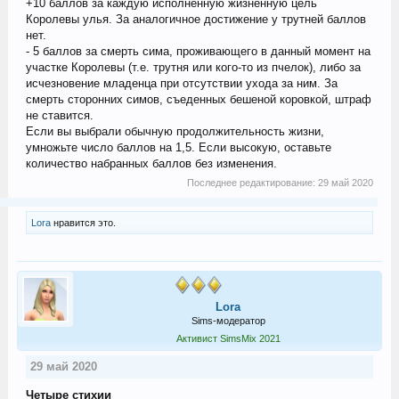
+10 баллов за каждую исполненную жизненную цель
Королевы улья. За аналогичное достижение у трутней баллов
нет.
- 5 баллов за смерть сима, проживающего в данный момент на
участке Королевы (т.е. трутня или кого-то из пчелок), либо за
исчезновение младенца при отсутствии ухода за ним. За
смерть сторонних симов, съеденных бешеной коровкой, штраф
не ставится.
Если вы выбрали обычную продолжительность жизни,
умножьте число баллов на 1,5. Если высокую, оставьте
количество набранных баллов без изменения.
Последнее редактирование:
29 май 2020
Lora
нравится это.
Lora
Sims-модератор
Активист SimsMix 2021
29 май 2020
Четыре стихии