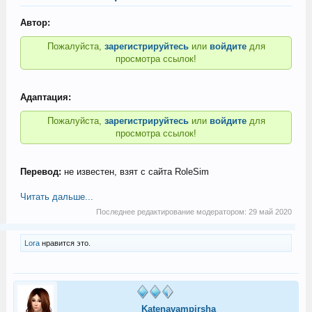
Автор:
Пожалуйста,
зарегистрируйтесь
или
войдите
для
просмотра ссылок!
Адаптация:
Пожалуйста,
зарегистрируйтесь
или
войдите
для
просмотра ссылок!
Перевод:
не известен, взят с сайта RoleSim
Читать дальше...
Последнее редактирование модератором:
29 май 2020
Lora
нравится это.
Katenavampirsha