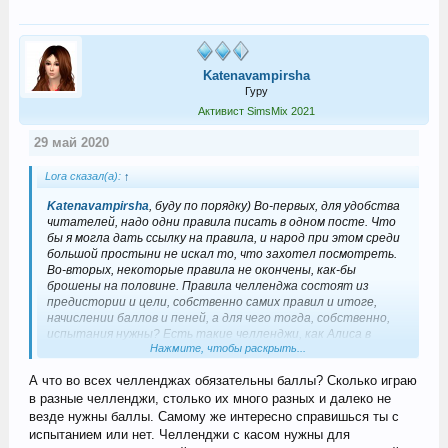
Katenavampirsha
Гуру
Активист SimsMix 2021
29 май 2020
Lora сказал(а):
↑
Katenavampirsha
, буду по порядку) Во-первых, для удобства
читателей, надо одни правила писать в одном посте. Что
бы я могла дать ссылку на правила, и народ при этом среди
большой простыни не искал то, что захотел посмотреть.
Во-вторых, некоторые правила не окончены, как-бы
брошены на половине. Правила челленджа состоят из
предистории и цели, собственно самих правил и итоге,
начислении баллов и пеней, а для чего тогда, собственно,
испытания нужны? Есть такие челленджи, как Алиса в
Нажмите, чтобы раскрыть...
стране чудес, которые не требуют заключительной части,
но они редки и сами правила предусматривают испытания
А что во всех челленджах обязательны баллы? Сколько играю
(выполнения определенных правил в каждом поколении).
Теперь по порядку
в разные челленджи, столько их много разных и далеко не
1.
Чем могу вам помочь?
везде нужны баллы. Самому же интересно справишься ты с
Чье авторство? Как-то сжато и на, мой взгляд, не
испытанием или нет. Челленджи с касом нужны для
интересно. Впрочем, есть же и другие мнения? За неделю