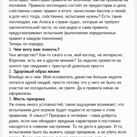
половине. Правила челленджа состоят из предистории и цели,
собственно самих правил и итоге, начислении баллов и пеней,
а для чего тогда, собственно, испытания нужны? Есть такие
челленджи, как Алиса в стране чудес, которые не требуют
заключительной части, но они редки и сами правила
предусматривают испытания (выполнения определенных
правил в каждом поколении).
Теперь по порядку
1.
Чем могу вам помочь?
Чье авторство? Как-то сжато и на, мой взгляд, не интересно.
Впрочем, есть же и другие мнения? За неделю провести на
золото три свидания с прислугой довольно просто.
2.
Здоровый образ жизни
Вообще ни о чем. Мой основатель династии больше недели
питался одной пиццей, просто потому что у него не было на
участке ни холодильника, ни гриля. Да и правила никак не
оформлены.
3.
Месть призрака
Уж очень много условностей, такое ощущение возникает, что
испытанием для игроков будет подвести историю к этим
правилам. А смысл? Призраки в четверке - сама доброта,
даже, если они обладают вредным характером и постоянно
находятся в гневном настроении. То ли дело в двушке. И то,
испытанием было бы выжить среди призраков, а не убить всех