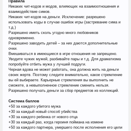
Правила
Никаких чит-кодов и модов, влияющих на взаимоотношения и
взаимодействие симов.
Никаких чит-кодов на деньги. Исключение: разрешено
использовать коды в случае ошибок игры (застревание сима и
т.д.)
Разрешено иметь сколь угодно много любовников
одновременно.
Разрешено заводить детей – за них даются дополнительные
очки.
Вмешиваться в имеющиеся в игре отношения не запрещено.
Уводите чужих мужей, разбивайте пары и т.д. Для драматизма
попробуйте отбить мужа у лучшей подруги.
Черная вдова не может работать, она должна жить на деньги
своих жертв. Поэтому следите внимательно, какое стремление
вы ей выбираете. Карьерные стремления вы выполнить не
сможете, а невыполненное стремление сменить нельзя.
Разрешено получать деньги за сбор предметов из коллекций.
Система баллов
+50 за каждого убитого мужа
+30 за каждый новый способ убийства
+30 за каждого ребенка от нового отца
+30 за каждый раз, когда героиня поймана на измене
+50 за каждого партнера, умершего после исполнения его цели