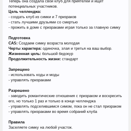
Теперь она создала свой клуб для приятелей и ищет
потенциальных участников.
Цель челленджа:
- создать клуб из симки и 7 призраков
- стать лучшими друзьями со смертью
- прожить в доме с призраками играя только за главную симку
Подготовка
CAS:
Создаем симку возраста молодая
Черты характера:
одиночка, злая и третья на ваш выбор.
Жизненная цель:
большой бедокур
Продолжительность жизни:
стандарт
Запрещено
- использовать коды и моды
- управлять призраками
Разрешено
- заводить романтические отношения с призраком и воскресить
его, но только 1 раз и только в конце челленджа
- управлять подселившимся симом, пока он не стал призраком
- управлять призраками во время собраний клуба
Правила
Заселяете симку на любой участок.