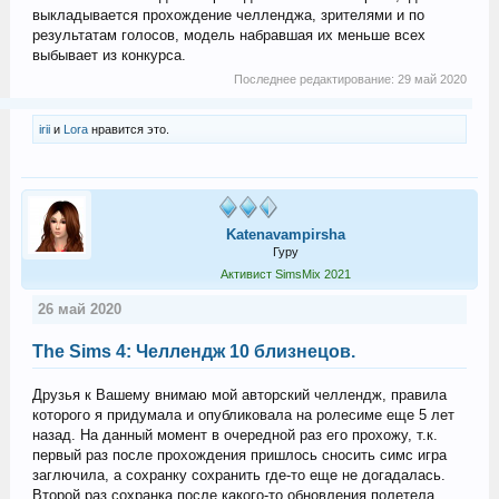
выкладывается прохождение челленджа, зрителями и по
результатам голосов, модель набравшая их меньше всех
выбывает из конкурса.
Последнее редактирование:
29 май 2020
irii
и
Lora
нравится это.
Katenavampirsha
Гуру
Активист SimsMix 2021
26 май 2020
The Sims 4: Челлендж 10 близнецов.
Друзья к Вашему внимаю мой авторский челлендж, правила
которого я придумала и опубликовала на ролесиме еще 5 лет
назад. На данный момент в очередной раз его прохожу, т.к.
первый раз после прохождения пришлось сносить симс игра
заглючила, а сохранку сохранить где-то еще не догадалась.
Второй раз сохранка после какого-то обновления полетела,