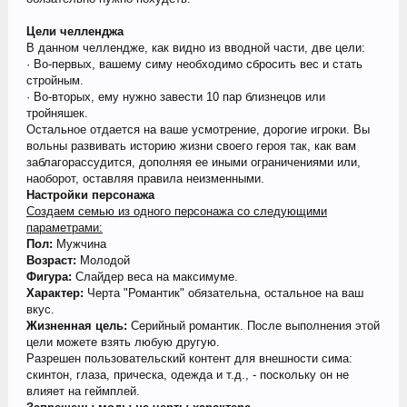
Цели челленджа
В данном челлендже, как видно из вводной части, две цели:
· Во-первых, вашему симу необходимо сбросить вес и стать
стройным.
· Во-вторых, ему нужно завести 10 пар близнецов или
тройняшек.
Остальное отдается на ваше усмотрение, дорогие игроки. Вы
вольны развивать историю жизни своего героя так, как вам
заблагорассудится, дополняя ее иными ограничениями или,
наоборот, оставляя правила неизменными.
Настройки персонажа
Создаем семью из одного персонажа со следующими
параметрами:
Пол:
Мужчина
Возраст:
Молодой
Фигура:
Слайдер веса на максимуме.
Характер:
Черта "Романтик" обязательна, остальное на ваш
вкус.
Жизненная цель:
Серийный романтик. После выполнения этой
цели можете взять любую другую.
Разрешен пользовательский контент для внешности сима:
скинтон, глаза, прическа, одежда и т.д., - поскольку он не
влияет на геймплей.