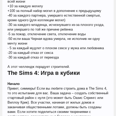
всей жизни
+10 за каждую могилу
+100 за полный набор могил в дополнение к предыдущему
-40 за каждого партнера, умершего естественной смертью,
кроме одного (для коллекции могил)
-30 за каждого младенца, исчезнувшего из-за плохого ухода,
или умершего по той же причине ребенка
-5 за пожар, отключение света, отключение воды
-50 если ваша Черная вдова умерла, не исполнив ни одну
мечту жизни
- 5 за каждый мудлет о плохом сексе у мужа или любовника
-20 за каждый отказ от секса
-30 за каждый отказ от переезда
А этот челлендж порадует строителей.
The Sims 4: Игра в кубики
Начало
Привет, симмеры! Если вы любите строить дома в The Sims 4,
то это испытание для вас. Ваша задача – создать собственный
стартовый район с нуля (это может быть Оазис Спрингс или
Виллоу Крик). Все участки, начиная от жилых домов и
заканчивая общественными лотами, должны быть созданы
вами. Если хотите поделиться своими творениями с