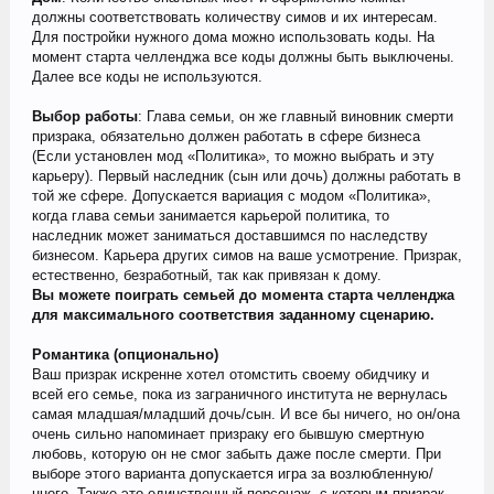
должны соответствовать количеству симов и их интересам.
Для постройки нужного дома можно использовать коды. На
момент старта челленджа все коды должны быть выключены.
Далее все коды не используются.
Выбор работы
: Глава семьи, он же главный виновник смерти
призрака, обязательно должен работать в сфере бизнеса
(Если установлен мод «Политика», то можно выбрать и эту
карьеру). Первый наследник (сын или дочь) должны работать в
той же сфере. Допускается вариация с модом «Политика»,
когда глава семьи занимается карьерой политика, то
наследник может заниматься доставшимся по наследству
бизнесом. Карьера других симов на ваше усмотрение. Призрак,
естественно, безработный, так как привязан к дому.
Вы можете поиграть семьей до момента старта челленджа
для максимального соответствия заданному сценарию.
Романтика (опционально)
Ваш призрак искренне хотел отомстить своему обидчику и
всей его семье, пока из заграничного института не вернулась
самая младшая/младший дочь/сын. И все бы ничего, но он/она
очень сильно напоминает призраку его бывшую смертную
любовь, которую он не смог забыть даже после смерти. При
выборе этого варианта допускается игра за возлюбленную/
нного. Также это единственный персонаж, с которым призрак