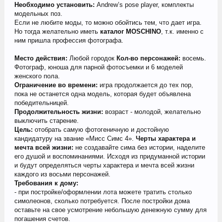
Необходимо установить:
Andrew’s pose player, комплекты
модельных поз.
Если не любите моды, то можно обойтись тем, что дает игра.
Но тогда желательно иметь
каталог
MOSCHINO
, т.к. именно с
ним пришла профессия фотографа.
Место действия:
Любой городок
Кол-во персонажей:
восемь.
Фотограф, юноша для парной фотосъемки и 6 моделей
женского пола.
Ограничение во времени:
игра продолжается до тех пор,
пока не останется одна модель, которая будет объявлена
победительницей.
Продолжительность жизни:
возраст - молодой, желательно
выключить старение.
Цель:
отобрать самую фотогеничную и достойную
кандидатуру на звание «Мисс Симс 4».
Черты характера и
мечта всей жизни:
не создавайте сима без истории, наделите
его душой и воспоминаниями. Исходя из придуманной истории
и будут определяться черты характера и мечта всей жизни
каждого из восьми персонажей.
Требования к дому:
- при постройке/оформлении лота можете тратить столько
симолеонов, сколько потребуется. После постройки дома
оставьте на свое усмотрение небольшую денежную сумму для
погашения счетов.