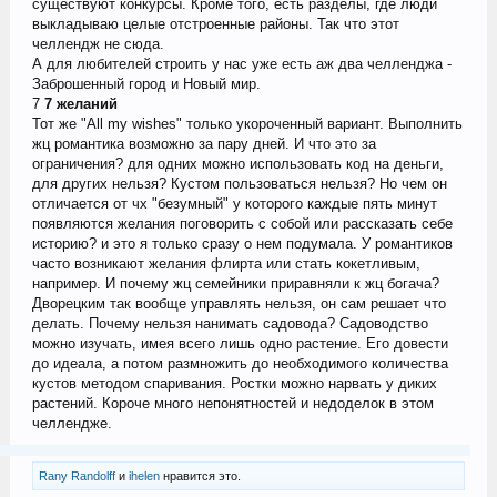
существуют конкурсы. Кроме того, есть разделы, где люди
выкладываю целые отстроенные районы. Так что этот
челлендж не сюда.
А для любителей строить у нас уже есть аж два челленджа -
Заброшенный город и Новый мир.
7
7 желаний
Тот же "All my wishes" только укороченный вариант. Выполнить
жц романтика возможно за пару дней. И что это за
ограничения? для одних можно использовать код на деньги,
для других нельзя? Кустом пользоваться нельзя? Но чем он
отличается от чх "безумный" у которого каждые пять минут
появляются желания поговорить с собой или рассказать себе
историю? и это я только сразу о нем подумала. У романтиков
часто возникают желания флирта или стать кокетливым,
например. И почему жц семейники приравняли к жц богача?
Дворецким так вообще управлять нельзя, он сам решает что
делать. Почему нельзя нанимать садовода? Садоводство
можно изучать, имея всего лишь одно растение. Его довести
до идеала, а потом размножить до необходимого количества
кустов методом спаривания. Ростки можно нарвать у диких
растений. Короче много непонятностей и недоделок в этом
челлендже.
Rany Randolff
и
ihelen
нравится это.