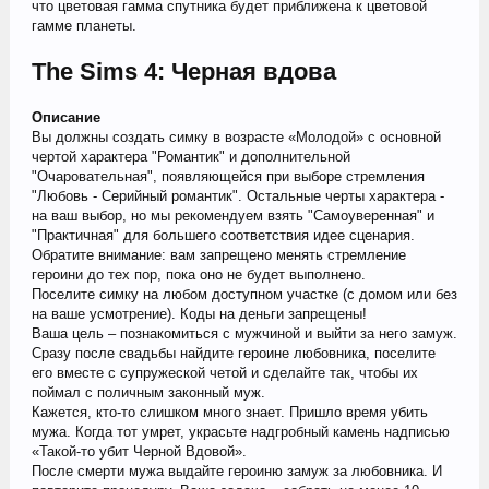
что цветовая гамма спутника будет приближена к цветовой
гамме планеты.
The Sims 4: Черная вдова
Описание
Вы должны создать симку в возрасте «Молодой» с основной
чертой характера "Романтик" и дополнительной
"Очаровательная", появляющейся при выборе стремления
"Любовь - Серийный романтик". Остальные черты характера -
на ваш выбор, но мы рекомендуем взять "Самоуверенная" и
"Практичная" для большего соответствия идее сценария.
Обратите внимание: вам запрещено менять стремление
героини до тех пор, пока оно не будет выполнено.
Поселите симку на любом доступном участке (с домом или без
на ваше усмотрение). Коды на деньги запрещены!
Ваша цель – познакомиться с мужчиной и выйти за него замуж.
Сразу после свадьбы найдите героине любовника, поселите
его вместе с супружеской четой и сделайте так, чтобы их
поймал с поличным законный муж.
Кажется, кто-то слишком много знает. Пришло время убить
мужа. Когда тот умрет, украсьте надгробный камень надписью
«Такой-то убит Черной Вдовой».
После смерти мужа выдайте героиню замуж за любовника. И