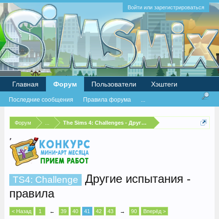
Войти или зарегистрироваться
Главная
Форум
Пользователи
Хэштеги
Последние сообщения
Правила форума
...
Форум
...
The Sims 4: Challenges - Другие испытания
Другие испытания -
TS4: Challenge
правила
< Назад
1
←
39
40
41
42
43
→
90
Вперёд >