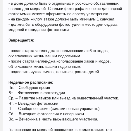
- в доме должно быть 6 отдельных и роскошно обставленных
спален для моделей. Спальни фотографа и юноши для парной
фотосъемки можете оформлять по своему усмотрению.
- на каждом жилом этаже должен быть минимум 1 санузел.
- должна быть оборудована фотостудия и место для отдыха
моделей в ожидании фотосъемки.
Запрещается:
- после старта челленджа использование любых кодов,
облегчающих жизнь вашим подопечным.
- после старта челленджа использование хаков и модов,
облегчающих жизнь вашим подопечным.
- подселять чужих симов, жениться, рожать детей.
Недельное расписание:
Пн. – Свободное время
Вт. – Фотосессия в фотостудии
Ср. – Развитие навыков или выезд на общественный участок.
Чт. – Выездная фотосессия
Пт. – Свободное время (симами нельзя управлять)
Сб. – Выездная фотосессия с напарником
Вс. – Вечеринка в честь выбывающего участника.
Голосование за моделей проводится в комментариях, где