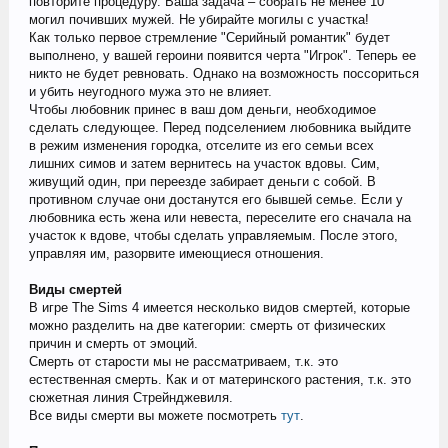
повторите процедуру. Ваша задача – собрать не менее 10
могил почивших мужей. Не убирайте могилы с участка!
Как только первое стремление "Серийный романтик" будет
выполнено, у вашей героини появится черта "Игрок". Теперь ее
никто не будет ревновать. Однако на возможность поссориться
и убить неугодного мужа это не влияет.
Чтобы любовник принес в ваш дом деньги, необходимое
сделать следующее. Перед подселением любовника выйдите
в режим изменения городка, отселите из его семьи всех
лишних симов и затем вернитесь на участок вдовы. Сим,
живущий один, при переезде забирает деньги с собой. В
противном случае они достанутся его бывшей семье. Если у
любовника есть жена или невеста, переселите его сначала на
участок к вдове, чтобы сделать управляемым. После этого,
управляя им, разорвите имеющиеся отношения.
Виды смертей
В игре The Sims 4 имеется несколько видов смертей, которые
можно разделить на две категории: смерть от физических
причин и смерть от эмоций.
Смерть от старости мы не рассматриваем, т.к. это
естественная смерть. Как и от материнского растения, т.к. это
сюжетная линия Стрейнджевиля.
Все виды смерти вы можете посмотреть
тут
.