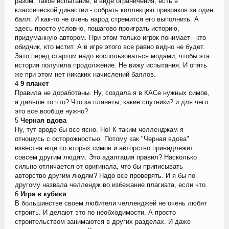
разом. Такое испытание, в виде ограничения, есть в
классической династии - собрать коллекцию призраков за один
балл. И как-то не очень народ стремится его выполнить. А
здесь просто условно, пошагово проиграть историю,
придуманную автором. При этом только игрок понимает - кто
обидчик, кто мстит. А в игре этого все равно видно не будет.
Зато перед стартом надо воспользоваться модами, чтобы эта
история получила продолжение. Не вижу испытания. И опять
же при этом нет никаких начислений баллов.
4
9 планет
Правила не доработаны. Ну, создала я в КАСе нужных симов,
а дальше то что? Что за планеты, какие спутники? и для чего
это все вообще нужно?
5
Черная вдова
Ну, тут вроде бы все ясно. Но! К таким челленджам я
отношусь с осторожностью. Потому как "Черная вдова"
известна еще со вторых симов и авторство принадлежит
совсем другим людям. Это адаптация правил? Насколько
сильно отличается от оригинала, что бы приписывать
авторство другим людям? Надо все проверять. И я бы по
другому назвала челлендж во избежание плагиата, если что.
6
Игра в кубики
В большинстве своем любители челленджей не очень любят
строить. И делают это по необходимости. А просто
строительством занимаются в других разделах. И даже