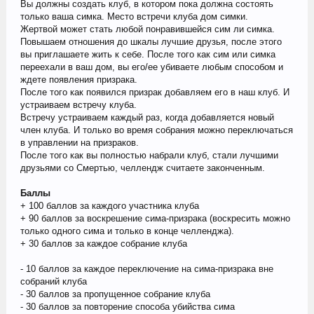
Вы должны создать клуб, в котором пока должна состоять
только ваша симка. Место встречи клуба дом симки.
Жертвой может стать любой понравившейся сим ли симка.
Повышаем отношения до шкалы лучшие друзья, после этого
вы приглашаете жить к себе. После того как сим или симка
переехали в ваш дом, вы его/ее убиваете любым способом и
ждете появления призрака.
После того как появился призрак добавляем его в наш клуб. И
устраиваем встречу клуба.
Встречу устраиваем каждый раз, когда добавляется новый
член клуба. И только во время собрания можно переключаться
в управлении на призраков.
После того как вы полностью набрали клуб, стали лучшими
друзьями со Смертью, челлендж считаете законченным.
Баллы
+ 100 баллов за каждого участника клуба
+ 90 баллов за воскрешение сима-призрака (воскресить можно
только одного сима и только в конце челленджа).
+ 30 баллов за каждое собрание клуба
- 10 баллов за каждое переключение на сима-призрака вне
собраний клуба
- 30 баллов за пропущенное собрание клуба
- 30 баллов за повторение способа убийства сима