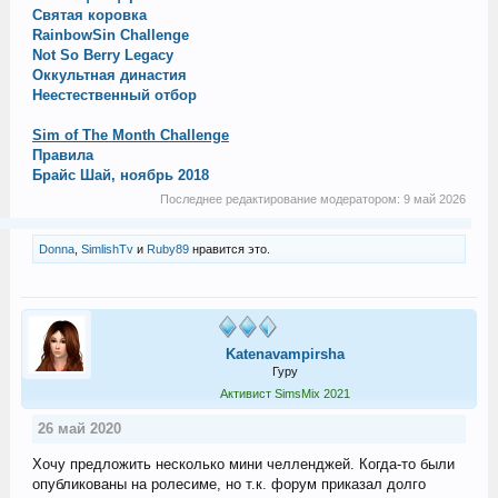
Святая коровка
RainbowSin Challenge
Not So Berry Legacy
Оккультная династия
Неестественный отбор
Sim of The Month Challenge
Правила
Брайс Шай, ноябрь 2018
Последнее редактирование модератором:
9 май 2026
Donna
,
SimlishTv
и
Ruby89
нравится это.
Katenavampirsha
Гуру
Активист SimsMix 2021
26 май 2020
Хочу предложить несколько мини челленджей. Когда-то были
опубликованы на ролесиме, но т.к. форум приказал долго