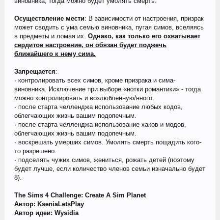
виновника, тогда можно будет умолять смерть.
Осуществление мести
: В зависимости от настроения, призрак
может сводить с ума семью виновника, пугая симов, вселяясь
в предметы и ломая их.
Однако, как только его охватывает
сердитое настроение, он обязан будет поджечь
ближайшего к нему сима.
Запрещается
:
· контролировать всех симов, кроме призрака и сима-
виновника. Исключение при выборе «нотки романтики» - тогда
можно контролировать и возлюбленную/нного.
· после старта челленджа использование любых кодов,
облегчающих жизнь вашим подопечным.
· после старта челленджа использование хаков и модов,
облегчающих жизнь вашим подопечным.
· воскрешать умерших симов. Умолять смерть пощадить кого-
то разрешено.
· подселять чужих симов, жениться, рожать детей (поэтому
будет лучше, если количество членов семьи изначально будет
8).
The Sims 4 Challenge: Create A Sim Planet
Автор: KseniaLetsPlay
Автор идеи: Wysidia