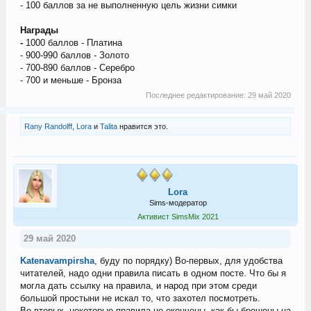
- 100 баллов за не выполненную цель жизни симки
Награды
-
1000 баллов - Платина
- 900-990 баллов - Золото
- 700-890 баллов - Серебро
- 700 и меньше - Бронза
Последнее редактирование:
29 май 2020
Rany Randolff
,
Lora
и
Talita
нравится это.
Lora
Sims-модератор
Активист SimsMix 2021
29 май 2020
Katenavampirsha
, буду по порядку) Во-первых, для удобства
читателей, надо одни правила писать в одном посте. Что бы я
могла дать ссылку на правила, и народ при этом среди
большой простыни не искал то, что захотел посмотреть.
Во-вторых, некоторые правила не окончены, как-бы брошены на