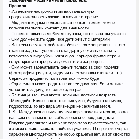
Запрещены моды на черты характера.
Правила
· Установите настройки игры на стандартную
продолжительность жизни, включите старение.
· Модами и кодами пользоваться нельзя, только можно
пользовательский контент для внешности.
· Поселите сима на любом доступном, но не занятом участке.
· Сим должен жить один, все дети живут с матерями.
· Ваш сим не может работать, бизнес тоже запрещен, т.к. его
главная задача - успеть за стандартную жизнь оставить
потомство в виде уймы близнецов. Карьера фрилансера и
полуоткрытые карьеры из дома так же запрещены.
· Сим может зарабатывать деньги только за свои поделки
(фотографии, рисунки, изделия на столярном станке и т.п.).
Сервисом продавито пользоваться можно будет.
· Одна симка может родить не более двух раз. Если хотите
усложнить задачу, то только один раз.
· Близнецы засчитываются, если они достигли возраста
«Молодой». Если же кто-то из них умер, будучи, например,
подростком, то его пара близнецов не засчитывается.
P.S.: Между жизненными целями переключаться можно, когда
ваш сим не занимается соблазнением очередной дамы.
Покупка дополнительных черт характера приветствуется, так
же можно использовать свойства участков. На практике черта
характера многодетность не особо срабатывает, а вот свойство