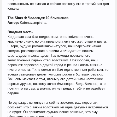
восстановить не смогла и сейчас прохожу его в третий раз для
канала.
The Sims 4: Челлендж 10 близнецов.
Автор:
Katenavampirsha.
Вводная часть
Когда ваш сим был подростком, он влюбился в очень
красивую симку, но она предпочла ему его же лучшего друга.
С горя, будучи романтичной натурой, ваш персонаж начал
заедать разочарование в любви и объедаться всяким
фастфудом и шоколадом. Так некогда нормального
телосложения парень стал толстяком. Повзрослев, ваш
персонаж переехал в другой город и решил начать жизнь с
чистого листа. Т.к. в семье он был единственным ребенком, то
всегда завидовал детям, которые росли в больших семьях.
Ваш сим мечтает о том, чтобы у его детей были настоящие
верные друзья, поэтому хочет близнецов. Ведь близнец - это
почти что ты сам, а значит, он не предаст тебя и не разобьет
сердце.
Но однажды, взглянув на себя в зеркало, ваш персонаж
осознает, что с таким толстяком ни одна девушка встречаться
не будет. Он принимает судьбоносное решение, что ему
обязательно нужно похудеть.