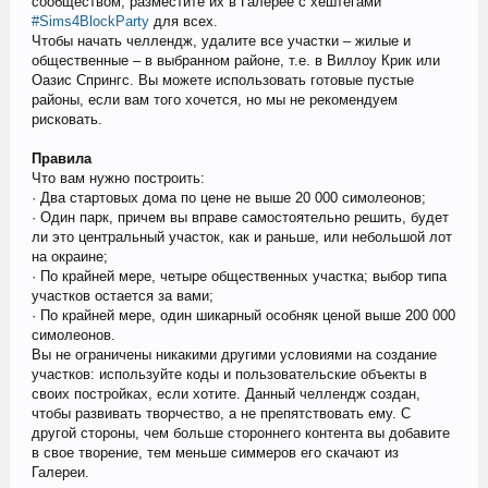
сообществом, разместите их в Галерее с хештегами
#Sims4BlockParty
для всех.
Чтобы начать челлендж, удалите все участки – жилые и
общественные – в выбранном районе, т.е. в Виллоу Крик или
Оазис Спрингс. Вы можете использовать готовые пустые
районы, если вам того хочется, но мы не рекомендуем
рисковать.
Правила
Что вам нужно построить:
· Два стартовых дома по цене не выше 20 000 симолеонов;
· Один парк, причем вы вправе самостоятельно решить, будет
ли это центральный участок, как и раньше, или небольшой лот
на окраине;
· По крайней мере, четыре общественных участка; выбор типа
участков остается за вами;
· По крайней мере, один шикарный особняк ценой выше 200 000
симолеонов.
Вы не ограничены никакими другими условиями на создание
участков: используйте коды и пользовательские объекты в
своих постройках, если хотите. Данный челлендж создан,
чтобы развивать творчество, а не препятствовать ему. С
другой стороны, чем больше стороннего контента вы добавите
в свое творение, тем меньше симмеров его скачают из
Галереи.