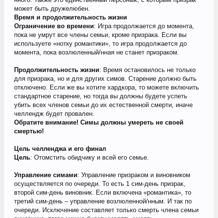
может быть дружелюбен.
Время и продолжительность жизни
Ограничение во времени
: Игра продолжается до момента,
пока не умрут все члены семьи, кроме призрака. Если вы
используете «нотку романтики», то игра продолжается до
момента, пока возлюленный/нная не станет призраком.
Продолжительность жизни
: Время остановилось не только
для призрака, но и для других симов. Старение должно быть
отключено. Если же вы хотите хардкора, то можете включить
стандартное старение, но тогда вы должны будете успеть
убить всех членов семьи до их естественной смерти, иначе
челлендж будет провален.
Обратите внимание! Симы должны умереть не своей
смертью!
Цель челленджа и его финал
Цель
: Отомстить обидчику и всей его семье.
Управление симами
: Управление призраком и виновником
осуществляется по очереди. То есть 1 сим-день призрак,
второй сим-день виновник. Если включена «романтика», то
третий сим-день – управление возлюленной/нным. И так по
очереди. Исключение составляет только смерть члена семьи