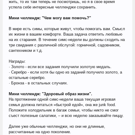
жить, то их там теперь не посмотришь, но я в свое время
успела себе интересные челленджи сохранить.
Мини челлендж: "Чем могу вам помочь?"
В мире есть симы, которые живут, чтобы помогать вам. Смысл
их жизни в вашем комфорте. Ваша задача ответить любовью
на их старания. В течение симс-недели вы должны сходить на
три свидания с различной обслугой: горничной, садовником,
сантехником и т.д.
Награды:
· Золото - если все задания получили золотую медаль.
· Серебро - если хотя бы одно из заданий получило золото, а
остальные серебро.
· Бронза - в остальных случаях.
Мини челлендж: "Здоровый образ жизни".
На протяжении одной симс-недели ваша текущая игровая
семья должна питаться «быстрой едой», она же junk food.
Положите холодильник в багаж семьи, чтобы никто не смог
съест полезные салатики, – и всю неделю заказывайте пиццу.
Далее уже обычные челленджи, но они не длинные,
рассчитанные на одно поколение.