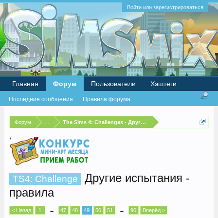
Войти или зарегистрироваться
Главная
Форум
Пользователи
Хэштеги
Последние сообщения
Правила форума
...
Форум
...
The Sims 4: Challenges - Другие испытания
Другие испытания -
TS4: Challenge
правила
< Назад
1
←
47
48
49
50
51
→
90
Вперёд >