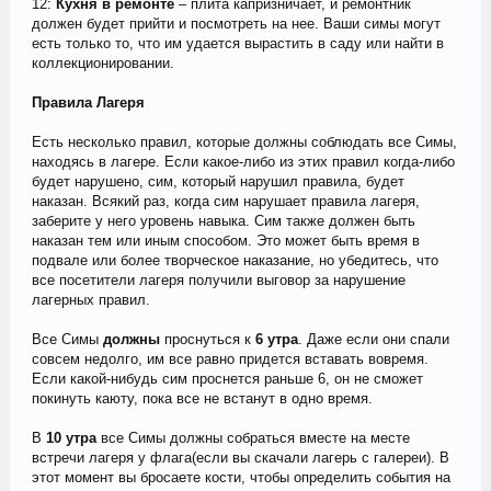
12:
Кухня в ремонте
– плита капризничает, и ремонтник
должен будет прийти и посмотреть на нее. Ваши симы могут
есть только то, что им удается вырастить в саду или найти в
коллекционировании.
Правила Лагеря
Есть несколько правил, которые должны соблюдать все Симы,
находясь в лагере. Если какое-либо из этих правил когда-либо
будет нарушено, сим, который нарушил правила, будет
наказан. Всякий раз, когда сим нарушает правила лагеря,
заберите у него уровень навыка. Сим также должен быть
наказан тем или иным способом. Это может быть время в
подвале или более творческое наказание, но убедитесь, что
все посетители лагеря получили выговор за нарушение
лагерных правил.
Все Симы
должны
проснуться к
6 утра
. Даже если они спали
совсем недолго, им все равно придется вставать вовремя.
Если какой-нибудь сим проснется раньше 6, он не сможет
покинуть каюту, пока все не встанут в одно время.
В
10 утра
все Симы должны собраться вместе на месте
встречи лагеря у флага(если вы скачали лагерь с галереи). В
этот момент вы бросаете кости, чтобы определить события на