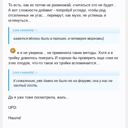
То есть, как их потом не размножай, считаться это не будет...
А вот сложности добавит - попробуй уследи, чтобы род
отселенных не угас... перемрут, как мухи, не успеешь и
оглянуться...
Lora сказал(а):
↑
кажется яблоки были в трешке, в четверке морковки)
и я не уверена... не применяла такие методы. Хотя и в
тройку довелось поиграть.И хорошо бы проверить еще соки из
этих плодов, что-то такое из тройки вспоминается...
Lora сказал(а):
↑
К сожалению, уже давно не было ее на форуме, она у нас не
частый гость.
Да я уже тоже посмотрела, жаль...
UPD:
Нашла!