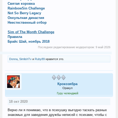
Святая коровка
RainbowSin Challenge
Not So Berry Legacy
Оккультная династия
Неестественный отбор
Sim of The Month Challenge
Правила
Брайс Шай, ноябрь 2018
Последнее редактирование модератором:
9 май 2026
Donna
,
SimlishTv
и
Ruby89
нравится это.
Крокозябра
Оракул
Гуру челенджей
18 окт 2020
Верно ли я понимаю, что в психушку выгодно таскать разных
знакомых для заведения дружбы неписей с психами, чтобы с