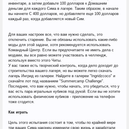
инвентаре, а затем добавьте 100 долларов к Домашним
деньгам для каждого Сима в лагере. Таким образом, в начале
вы начнете С 400 долларов, но добавляете еще 100 долларов
каждый раз, когда добавляется новый Сим.
Для ваших настроек все, что вам нужно сделать, это
отключить старение. Вы не обязаны использовать какие-либо
моды для этой задачи, хотя рекомендуется использовать
Командный Центр. Если вы предпочитаете не иметь дела с
модами, вы все равно можете участвовать в челлендж,
используя вместо этого Читы.
У вас также есть творческий контроль, когда дело доходит до
строительства вашего лагеря, но вы можете легко скачать
лагерь Ингрид из галереи. Найдите в галереи "Ingridzcoco" и
скачайте лот под названием "Summercamp Challenge".
Последнее, что вам нужно, чтобы начать, это убедиться, что у
вас есть пара игральных кубиков под рукой. Если вы не хотите
использовать физические кубиков - приложение на телефон
тоже сгодится.
Как играть
Цель этого испытания состоит в том, чтобы по крайней мере
три ваших Сима наконец изменили свою жизнь и заработали