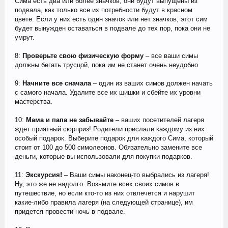
Сима есть два или более значков, они будут выпущены из
подвала, как только все их потребности будут в красном
цвете. Если у них есть один значок или нет значков, этот сим
будет вынужден оставаться в подвале до тех пор, пока они не
умрут.
8:
Проверьте свою физическую форму
– все ваши симы
должны бегать трусцой, пока им не станет очень неудобно
9:
Начните все сначала
– один из ваших симов должен начать
с самого начала. Удалите все их шишки и сбейте их уровни
мастерства.
10:
Мама и папа не забывайте
– ваших посетителей лагеря
ждет приятный сюрприз! Родители прислали каждому из них
особый подарок. Выберите подарок для каждого Сима, который
стоит от 100 до 500 симолеонов. Обязательно замените все
деньги, которые вы использовали для покупки подарков.
11:
Экскурсия!
– Ваши симы наконец-то выбрались из лагеря!
Ну, это же не надолго. Возьмите всех своих симов в
путешествие, но если кто-то из них отвлечется и нарушит
какие-либо правила лагеря (на следующей странице), им
придется провести ночь в подвале.