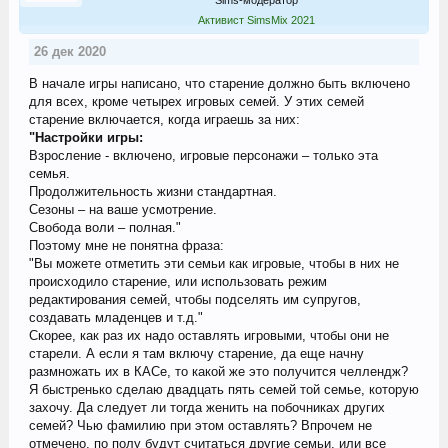
Активист SimsMix 2021
26 дек 2020
В начале игры написано, что старение должно быть включено
для всех, кроме четырех игровых семей. У этих семей
старение включается, когда играешь за них:
"Настройки игры:
Взросление - включено, игровые персонажи – только эта
семья.
Продолжительность жизни стандартная.
Сезоны – на ваше усмотрение.
Свобода воли – полная."
Поэтому мне не понятна фраза:
"Вы можете отметить эти семьи как игровые, чтобы в них не
происходило старение, или использовать режим
редактирования семей, чтобы подселять им супругов,
создавать младенцев и т.д."
Скорее, как раз их надо оставлять игровыми, чтобы они не
старели. А если я там включу старение, да еще начну
размножать их в КАСе, то какой же это получится челлендж?
Я быстренько сделаю двадцать пять семей той семье, которую
захочу. Да следует ли тогда женить на побочниках других
семей? Чью фамилию при этом оставлять? Впрочем не
отмечено, по полу будут считаться другие семьи, или все