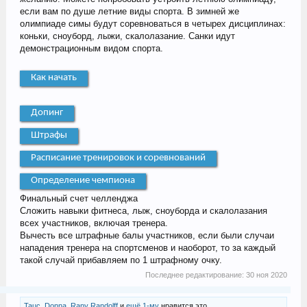
если вам по душе летние виды спорта. В зимней же
олимпиаде симы будут соревноваться в четырех дисциплинах:
коньки, сноуборд, лыжи, скалолазание. Санки идут
демонстрационным видом спорта.
Как начать
Допинг
Штрафы
Расписание тренировок и соревнований
Определение чемпиона
Финальный счет челленджа
Сложить навыки фитнеса, лыж, сноуборда и скалолазания
всех участников, включая тренера.
Вычесть все штрафные балы участников, если были случаи
нападения тренера на спортсменов и наоборот, то за каждый
такой случай прибавляем по 1 штрафному очку.
Последнее редактирование:
30 ноя 2020
Tauc
,
Donna
,
Rany Randolff
и
ещё 1-му
нравится это.