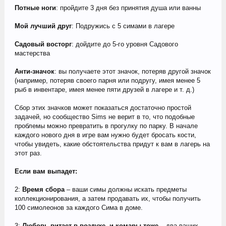
Потные ноги
: пройдите 3 дня без принятия душа или ванны
Мой лучший друг
: Подружись с 5 симами в лагере
Садовый восторг
: дойдите до 5-го уровня Садового
мастерства
Анти-значок
: вы получаете этот значок, потеряв другой значок
(например, потеряв своего парня или подругу, имея менее 5
рыб в инвентаре, имея менее пяти друзей в лагере и т. д.)
Сбор этих значков может показаться достаточно простой
задачей, но сообщество Sims не верит в то, что подобные
проблемы можно превратить в прогулку по парку. В начале
каждого нового дня в игре вам нужно будет бросать кости,
чтобы увидеть, какие обстоятельства придут к вам в лагерь на
этот раз.
Если вам выпадет:
2:
Время сбора
– ваши симы должны искать предметы
коллекционирования, а затем продавать их, чтобы получить
100 симолеонов за каждого Сима в доме.
3:
Любовь витает в воздухе, и комары тоже
– два ваших