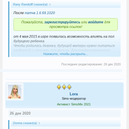
Rany Randolff сказал(а):
↑
После
патча 1.6.69.1020
Пожалуйста,
зарегистрируйтесь
или
войдите
для
просмотра ссылок!
от 4 мая 2015 в игре появилась возможность влиять на пол
будущего ребенка.
Чтобы родилась девочка, будущей матери нужно питаться
клубникой и слушать поп-музыку. Для рождения мальчика
Нажмите, чтобы раскрыть...
следует есть морковь и слушать альтернативную музыку.
Последнее редактирование:
26 дек 2020
Lora
Sims-модератор
Активист SimsMix 2021
26 дек 2020
Donna сказал(а):
↑