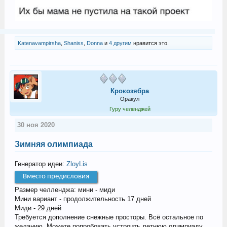
Katenavampirsha
,
Shaniss
,
Donna
и
4 другим
нравится это.
Крокозябра
Оракул
Гуру челенджей
30 ноя 2020
Зимняя олимпиада
Генератор идеи:
ZloyLis
Вместо предисловия
Размер челленджа: мини - миди
Мини вариант - продолжительность 17 дней
Миди - 29 дней
Требуется дополнение снежные просторы. Всё остальное по
желанию. Можете попробовать устроить летнюю олимпиаду,