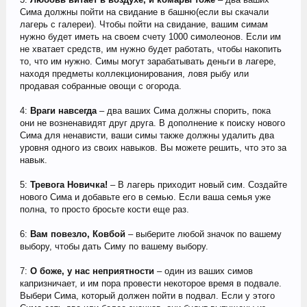
Сима должны пойти на свидание в башню(если вы скачали
лагерь с галереи). Чтобы пойти на свидание, вашим симам
нужно будет иметь на своем счету 1000 симолеонов. Если им
не хватает средств, им нужно будет работать, чтобы накопить
то, что им нужно. Симы могут зарабатывать деньги в лагере,
находя предметы коллекционирования, ловя рыбу или
продавая собранные овощи с огорода.
4:
Враги навсегда
– два ваших Сима должны спорить, пока
они не возненавидят друг друга. В дополнение к поиску нового
Сима для ненависти, ваши симы также должны удалить два
уровня одного из своих навыков. Вы можете решить, что это за
навык.
5:
Тревога Новичка!
– В лагерь приходит новый сим. Создайте
нового Сима и добавьте его в семью. Если ваша семья уже
полна, то просто бросьте кости еще раз.
6:
Вам повезло, Ковбой
– выберите любой значок по вашему
выбору, чтобы дать Симу по вашему выбору.
7:
О боже, у нас неприятности
– один из ваших симов
капризничает, и им пора провести некоторое время в подвале.
Выбери Сима, который должен пойти в подвал. Если у этого