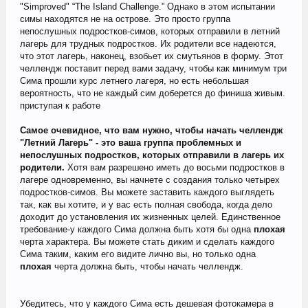
"Simproved" “The Island Challenge.” Однако в этом испытании
симы находятся не на острове. Это просто группа
непослушных подростков-симов, которых отправили в летний
лагерь для трудных подростков. Их родители все надеются,
что этот лагерь, наконец, взобьет их смутьянов в форму. Этот
челлендж поставит перед вами задачу, чтобы как минимум три
Сима прошли курс летнего лагеря, но есть небольшая
вероятность, что не каждый сим доберется до финиша живым.
приступая к работе
Самое очевидное, что вам нужно, чтобы начать челлендж
"Летний Лагерь" - это ваша группа проблемных и
непослушных подростков, которых отправили в лагерь их
родители.
Хотя вам разрешено иметь до восьми подростков в
лагере одновременно, вы начнете с создания только четырех
подростков-симов. Вы можете заставить каждого выглядеть
так, как вы хотите, и у вас есть полная свобода, когда дело
доходит до установления их жизненных целей. Единственное
требование-у каждого Сима должна быть хотя бы одна
плохая
черта характера. Вы можете стать диким и сделать каждого
Сима таким, каким его видите лично вы, но только одна
плохая
черта должна быть, чтобы начать челлендж.
Убедитесь, что у каждого Сима есть дешевая фотокамера в