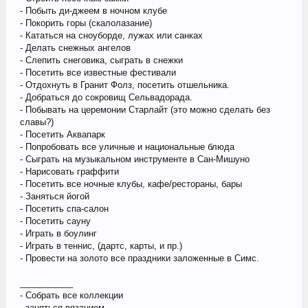
- Побыть ди-джеем в ночном клубе
- Покорить горы (скалолазание)
- Кататься на сноуборде, лужах или санках
- Делать снежных ангелов
- Слепить снеговика, сыграть в снежки
- Посетить все известные фестивали
- Отдохнуть в Гранит Фолз, посетить отшельника.
- Добраться до сокровищ Сельвадорада.
- Побывать на церемонии Старлайт (это можно сделать без
славы?)
- Посетить Аквапарк
- Попробовать все уличные и национальные блюда
- Сыграть на музыкальном инструменте в Сан-Мишуно
- Нарисовать граффити
- Посетить все ночные клубы, кафе/рестораны, бары
- Заняться йогой
- Посетить спа-салон
- Посетить сауну
- Играть в боулинг
- Играть в теннис, (дартс, карты, и пр.)
- Провести на золото все праздники заложенные в Симс.
___________
- Собрать все коллекции
- заняться вязанием