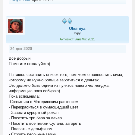
Rany Randolff
нравится это.
Oksiniya
Гуру
Активист SimsMix 2021
24 дек 2020
Все добрый.
Помогите пожалуйста)
Пытаюсь составить список того, чем можно повеселить сима,
которому не нужно больше заботиться о деньгах.
Это должно быть одним из пунктов нового челленджа,
информацию пока собираю)
Пока вспомнила:
-Сразиться с Материнским растением
- Перекраситься в сумасшедший цвет
- Завести курортный роман
- Посетить три бара за вечер
- Посетить все пляжи Сулани, загореть
- Плавать с дельфином
- Строить песочные замки